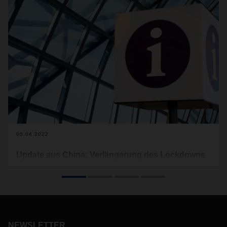
05.04.2022
Update aus China: Verlängerung des Lockdowns
Aufgrund des Anstiegs von Fallzahlen wurden verstärkte
COVID-19-Beschränkungen in China ergriffen, welche nun
verlängert wurden. Dies hat Auswirkungen auf die
operativen Tätigkeiten von DACHSER:
Überblick
NEWSLETTER