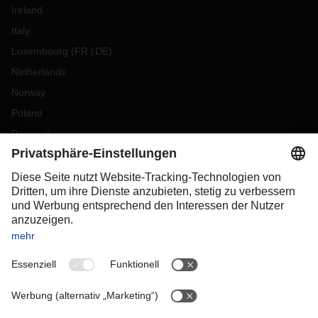
Ireland
Italy
Luxembourg
(
FR
DE
)
Netherlands
Norway
Poland
Portugal
Romania
Slovakia
Spain
Sweden
Switzerland
(
DE
FR
)
Turkey
OCEANIA
Australia