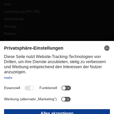
Italy
Luxembourg
(
FR
DE
)
Netherlands
Norway
Poland
Portugal
Romania
Slovakia
Spain
Sweden
Switzerland
(
DE
FR
)
Turkey
OCEANIA
Australia