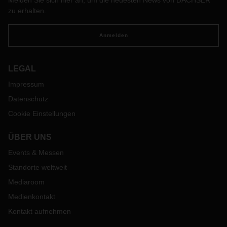
Melden Sie sich hier an, um die neuesten News von DACHSER
zu erhalten.
Anmelden
LEGAL
Impressum
Datenschutz
Cookie Einstellungen
ÜBER UNS
Events & Messen
Standorte weltweit
Mediaroom
Medienkontakt
Kontakt aufnehmen