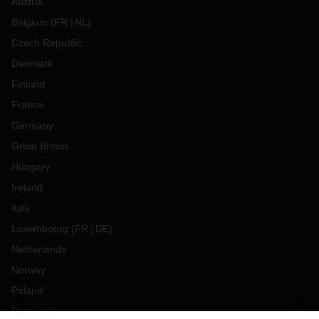
Austria
Belgium
(
FR
NL
)
Czech Republic
Denmark
Finland
France
Germany
Great Britain
Hungary
Ireland
Italy
Luxembourg
(
FR
DE
)
Netherlands
Norway
Poland
Portugal