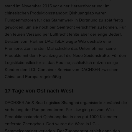
stand im November 2015 vor einer Herausforderung: Im
chinesischen Produktionsstandort Qinhuangdao waren
Pumpenmotoren für das Stammwerk in Dortmund zu spät fertig
geworden, um sie noch per Seefracht verschiffen zu können. Für
den teuren Versand per Luftfracht fehlte aber der eilige Bedarf.
Beraten vom Partner DACHSER wagte Wilo deshalb eine
Premiere: Zum ersten Mal schickte das Unternehmen seine
Produkte mit dem Frachtzug auf die Neue Seidenstraße. Für den
Logistikdienstleister ist das Routine, schließlich nutzen einige
Kunden den LCL-Container-Service von DACHSER zwischen
China und Europa regelmäßig.
17 Tage von Ost nach West
DACHSER Air & Sea Logistics Shanghai organisierte zunächst die
Vorholung der Pumpenmotoren. Per Lkw ging es vom Wilo-
Produktionsstandort Qinhuangdao in das gut 1000 Kilometer
entfernte Zhengzhou. Dort wurde die Ware in LCL-
Sammelcontainer verladen. Der Zugoperator erhielt dann den