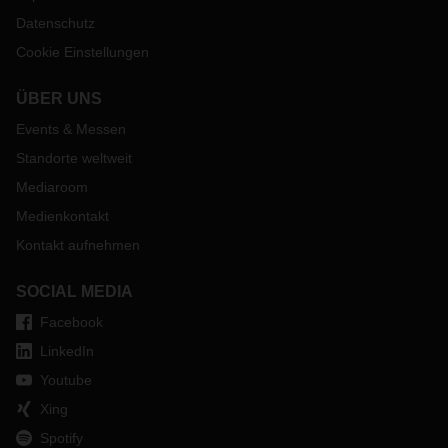
Sollte es zu neuen Verladerestriktionen kommen, dann
Datenschutz
werden diese wieder über unsere Website veröffentlicht.
Cookie Einstellungen
Bei Fragen zum Thema wenden Sie sich bitte an Ihren
zuständigen Kontakt in der jeweiligen DACHSER
ÜBER UNS
Niederlassung.
Events & Messen
Standorte weltweit
Mediaroom
Medienkontakt
Kontakt aufnehmen
SOCIAL MEDIA
Facebook
LinkedIn
Youtube
Xing
Spotify