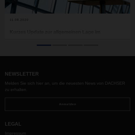
11.08.2020
Kurzes Update zur allgemeinen Lage im
Transportbereich
Auch in der zweiten Jahreshälfte ist die Corona-Pandemie
noch immer das vorherrschende Thema in den Medien.
Während zu Beginn der Pandemie fast täglich neue
Erkenntnisse zu Covid-19 bekannt und viele Updates auch
NEWSLETTER
von DACHSER zu Verladerestriktionen in Europa sowie in
Amerika und APAC veröffentlicht wurden, ist nun so etwas
Melden Sie sich hier an, um die neuesten News von DACHSER
wie eine „neue Normalität“ eingekehrt.
zu erhalten.
Zum aktuellen Zeitpunkt gibt es keine universalen Länder-
oder Kundeneinschränkungen mehr. Wir möchten unsere
Anmelden
Kunden daher bitten individuelle Einschränkungen wie z.B.
Schließungen, geänderte Öffnungszeiten etc. mit den
Empfängern der Waren selbst zu klären.
Wir beobachten
LEGAL
aufmerksam den weiteren Verlauf der Corona-Pandemie
Impressum
und halten Sie über etwaige Entwicklungen sofort informiert.