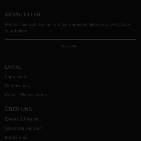
Lines European Logistics und Food Logistics. Ein Gespräch
über Erfahrungen, Netzwerkkompetenz und seine
persönlichen Ziele.
NEWSLETTER
Melden Sie sich hier an, um die neuesten News von DACHSER
zu erhalten.
Anmelden
LEGAL
Impressum
Datenschutz
Cookie Einstellungen
ÜBER UNS
Events & Messen
Standorte weltweit
Mediaroom