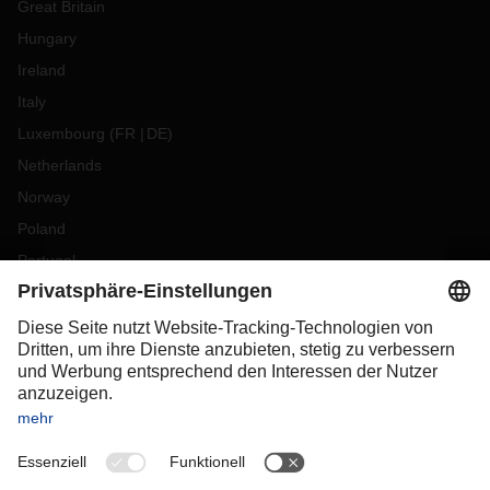
Great Britain
Hungary
Ireland
Italy
Luxembourg
(
FR
DE
)
Netherlands
Norway
Poland
Portugal
Romania
Slovakia
Spain
Sweden
Switzerland
(
DE
FR
)
Turkey