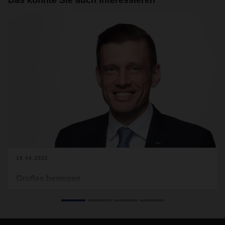
Das könnte Sie auch interessieren
19.04.2022
Großes bewegen
Alexander Tonn ist seit Januar 2021 COO Road Logistics
von DACHSER. Der 48-Jährige verantwortet das Geschäft
des Business Fields Road Logistics mit seinen Business