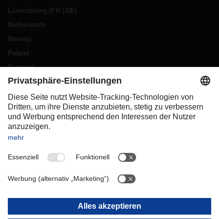
Luxembourg
(
FR
DE
)
Netherlands
Norway
Poland
Portugal
Romania
Slovakia
Spain
Sweden
Switzerland
(
DE
FR
)
Turkey
OCEANIA
Australia
New Zealand