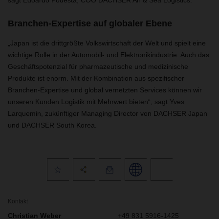
sagt Edoardo Podestà, COO DACHSER Air & Sea Logistics.
Branchen-Expertise auf globaler Ebene
„Japan ist die drittgrößte Volkswirtschaft der Welt und spielt eine
wichtige Rolle in der Automobil- und Elektronikindustrie. Auch das
Geschäftspotenzial für pharmazeutische und medizinische
Produkte ist enorm. Mit der Kombination aus spezifischer
Branchen-Expertise und global vernetzten Services können wir
unseren Kunden Logistik mit Mehrwert bieten“, sagt Yves
Larquemin, zukünftiger Managing Director von DACHSER Japan
und DACHSER South Korea.
Kontakt
Christian Weber
+49 831 5916-1425