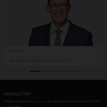
19.08.2022
„Die Maxime heißt Liefersicherheit“
In der jüngsten Vergangenheit haben sich die Lieferketten
zunehmend als fragil und gefährdet erwiesen. Die Gründe
sind vielfältig. Um hier gegenzusteuern, ergreifen
Unternehmen weitreichende Maßnahmen. Wie diese
aussehen, und wie DACHSER komplexe Lieferketten vor
diesem Hintergrund managen kann, dazu Gedanken von
NEWSLETTER
CEO Burkhard Eling.
Melden Sie sich hier an, um die neuesten News von DACHSER
zu erhalten.