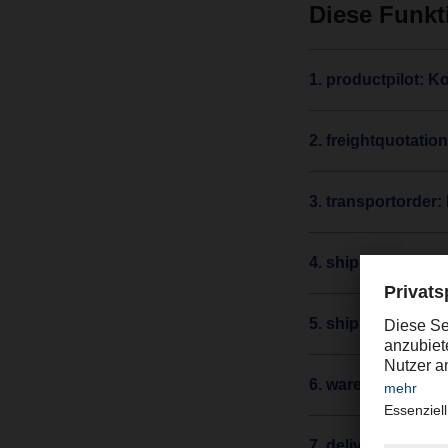
Diese Funkt
1. productpilot: 
2. freightquotatio
3. transportorder:
4. shipmentpointer
5. shipmentcontro
6. warehousecontr
7. deliveryorder: 