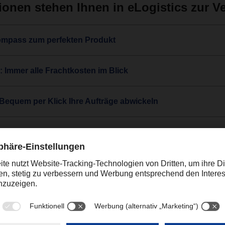
ionen stehen Ihnen in eLogistics zur V
Kompass zum perfekten Produkt
n: Immer alle Frachtkosten im Blick
 Bequem per Klick Ihre Aufträge abwickeln
: Immer sofort über den aktuellsten Status der Sendung inf
l: Alle Sendungen auf einen Blick
ol: Ihr Fenster ins Warehouse
So holen Sie Ihre Ware aus dem Lager