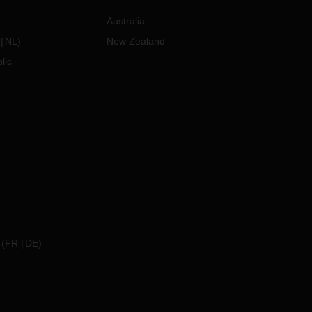
Australia
NL
)
New Zealand
lic
(
FR
DE
)