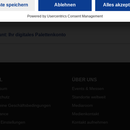
 So verwalten Sie Ihre Rechnungen online
nt: Ihr digitales Palettenkonto
L
ÜBER UNS
ssum
Events & Messen
chutz
Standorte weltweit
eine Geschäftsbedingungen
Mediaroom
ance
Medienkontakt
 Einstellungen
Kontakt aufnehmen