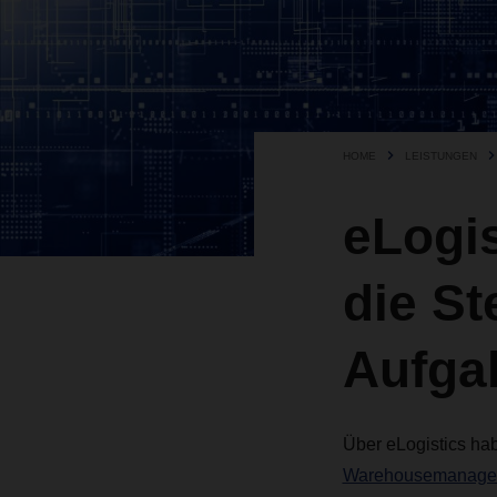
HOME
LEISTUNGEN
eLogis
die St
Aufga
Über eLogistics hab
Warehousemanage