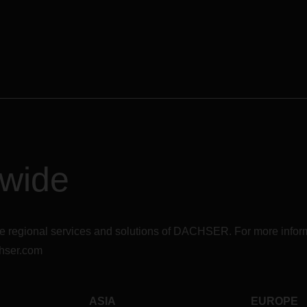
dwide
r the regional services and solutions of DACHSER. For more in
hser.com
ASIA
EUROPE