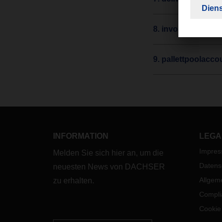
8. invoicecenter:
9. pallettpoolaccou
INFORMATION
LEGA
Impre
Melden Sie sich hier an, um die
Datens
neuesten News von DACHSER
Allgem
zu erhalten.
Compli
Cookie