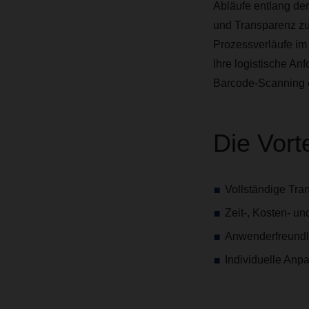
Abläufe entlang de
und Transparenz zur
Prozessverläufe i
Ihre logistische An
Barcode-Scanning e
Die Vorte
Vollständige Tra
Zeit-, Kosten- u
Anwenderfreundli
Individuelle An