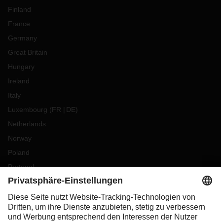
Finland
France
Germany
Great Britain
Hungary
Ireland
Italy
Luxembourg
(
FR
DE
)
Netherlands
Norway
Poland
Portugal
Romania
Slovakia
Spain