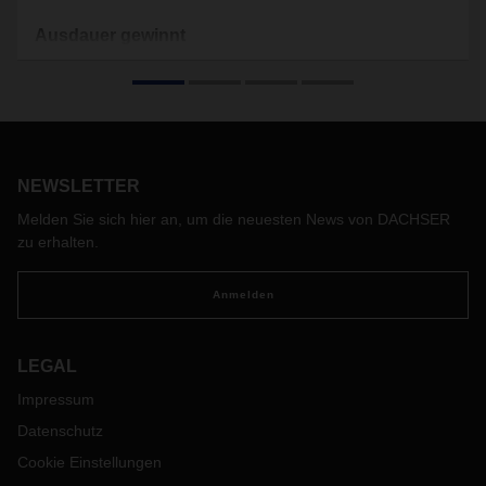
Ausdauer gewinnt
Die Pandemie macht die Abfertigungsprozesse in der
Logistik komplexer, vor allem in der Seefracht. Als Ocean
Freight LCL Manager Asia Pacific sieht Carolin Choy die
Herausforderungen jedoch als Chance. Dabei hilft ihr auch
ein Hobby.
NEWSLETTER
Melden Sie sich hier an, um die neuesten News von DACHSER
zu erhalten.
Anmelden
LEGAL
Impressum
Datenschutz
Cookie Einstellungen