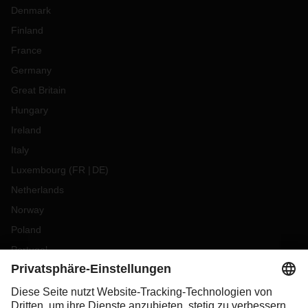
Denmark
Finland
France
Germany
Great Britain
Hungary
Ireland
Italy
Luxembourg
(
FR
DE
)
Netherlands
Norway
Poland
Portugal
Romania
Slovakia