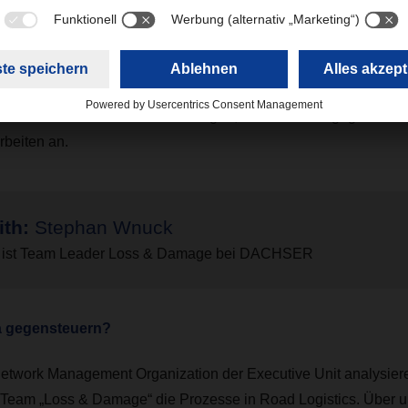
übliche transport- und handlingsbedingte Beanspruchungen.
gung einer Sendung zieht häufig einen enormen zusätzlichen 
ätzlichen administrativen Leistung aller Beteiligten fällt eine 
orte für Rück- und Ersatzlieferungen, Aufräum- und gegebenenf
rbeiten an.
ith:
Stephan Wnuck
 ist Team Leader Loss & Damage bei DACHSER
a gegensteuern?
etwork Management Organization der Executive Unit analysieren 
 Team „Loss & Damage“ die Prozesse in Road Logistics.
Über u