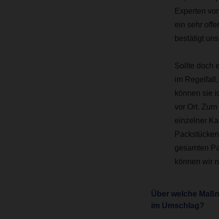
Experten von
ein sehr off
bestätigt un
Sollte doch 
im Regelfall
können sie i
vor Ort. Zum
einzelner Ka
Packstücken
gesamten Pal
können wir n
Über welche Maßn
im Umschlag?