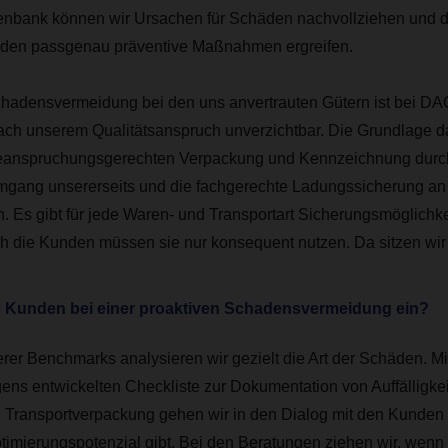
nbank können wir Ursachen für Schäden nachvollziehen und da
den passgenau präventive Maßnahmen ergreifen.
hadensvermeidung bei den uns anvertrauten Gütern ist bei D
ch unserem Qualitätsanspruch unverzichtbar. Die Grundlage da
eanspruchungsgerechten Verpackung und Kennzeichnung durc
gang unsererseits und die fachgerechte Ladungssicherung an 
en. Es gibt für jede Waren- und Transportart Sicherungsmöglichk
ch die Kunden müssen sie nur konsequent nutzen. Da sitzen wir 
e Kunden bei einer proaktiven Schadensvermeidung ein?
er Benchmarks analysieren wir gezielt die Art der Schäden. M
gens entwickelten Checkliste zur Dokumentation von Auffälligke
 Transportverpackung gehen wir in den Dialog mit den Kunden
timierungspotenzial gibt. Bei den Beratungen ziehen wir, wenn 