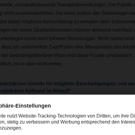
etende, einzukalkulierende Transporteinwirkungen. Die Palette da
g nicht auseinanderfallen. Sie muss zudem den Belastungen 
und dabei möglichst formschlüssig zu verladen sein.
Insbesond
ngen mit vielen Straßenkilometern müssen teilweise mehrfach
unterliegen somit noch höheren Belastungen.
Nicht zuletzt sin
, dass ein unbemerkter Zugriff oder eine Manipulation des Inhalt
 bei diebstahlgefährdeter Ware sind diese Punkte unerlässlich. 
dlich, ist es aber nicht immer.
tsächlichen Gründe für mögliche Beschädigungen, und was
sätzlichen Aufwand im Ablauf?
 der Beschädigungen entsteht im Zuge des Handlings bei der S
it verbundenen Belastungen. Während des Güterumschlages s
, aber auch Schiebe-, Druck- und Ziehmanöver, nebst Verpack
en prinzipiell nicht immer vermeidbar. Bei derartigen Einflüssen