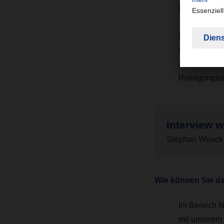
durchaus um 
Die Beschädi
Neben der zus
durch Transp
Reinigungsa
Interview w
Stephan Wnuck
Wie können Sie d
Im Bereich N
mit unserem