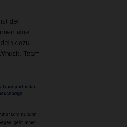
ist der
önnen eine
deln dazu
n Wnuck, Team
Transportrisiko.
 beschädigt
 für unsere Kunden
wegen, geht immer