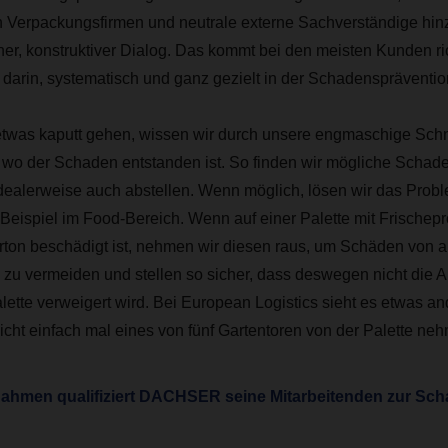
 Verpackungsfirmen und neutrale externe Sachverständige hinz
ener, konstruktiver Dialog. Das kommt bei den meisten Kunden ri
s darin, systematisch und ganz gezielt in der Schadenspräventi
etwas kaputt gehen, wissen wir durch unsere engmaschige Schnit
, wo der Schaden entstanden ist. So finden wir mögliche Schad
dealerweise auch abstellen. Wenn möglich, lösen wir das Probl
 Beispiel im Food-Bereich. Wenn auf einer Palette mit Frischep
rton beschädigt ist, nehmen wir diesen raus,
um Schäden von a
 zu vermeiden
und stellen so sicher, dass deswegen nicht die
ette verweigert wird. Bei European Logistics sieht es etwas an
icht einfach mal eines von fünf Gartentoren von der Palette ne
ahmen qualifiziert DACHSER seine Mitarbeitenden zur S