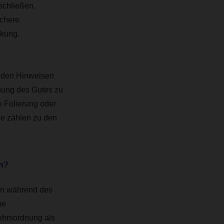
schließen.
ichere
ckung.
enden Hinweisen
ung des Gutes zu
e Folierung oder
re zählen zu den
en?
en während des
he
ehrsordnung als