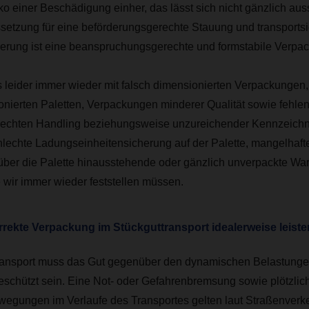
ko einer Beschädigung einher, das lässt sich nicht gänzlich aus
etzung für eine beförderungsgerechte Stauung und transports
rung ist eine beanspruchungsgerechte und formstabile Verpa
 leider immer wieder mit falsch dimensionierten Verpackungen,
nierten Paletten, Verpackungen minderer Qualität sowie fehl
echten Handling beziehungsweise unzureichender Kennzeichn
hlechte Ladungseinheitensicherung auf der Palette, mangelhaft
ber die Palette hinausstehende oder gänzlich unverpackte Wa
 wir immer wieder feststellen müssen.
rekte Verpackung im Stückguttransport idealerweise leist
ansport muss das Gut gegenüber den dynamischen Belastung
eschützt sein. Eine Not- oder Gefahrenbremsung sowie plötzlic
egungen im Verlaufe des Transportes gelten laut Straßenverk