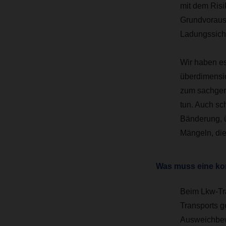
mit dem Risi
Grundvorauss
Ladungssiche
Wir haben es
überdimensio
zum sachger
tun. Auch sc
Bänderung, ü
Mängeln, die
Was muss eine kor
Beim Lkw-Tr
Transports g
Ausweichbew