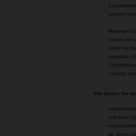
Schadendate
unseren Kun
Maximale Sc
Gebot und na
neben der b
sorgsame Um
Schnittstell
natürlich au
Wie binden Sie di
Anhand unser
und einer ei
verwendeten
an, wo es Op