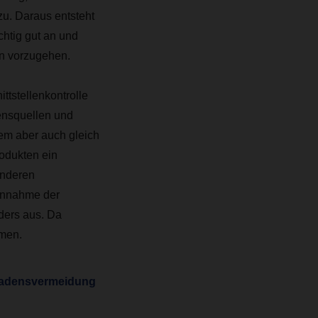
u. Daraus entsteht
chtig gut an und
on vorzugehen.
tstellenkontrolle
ensquellen und
em aber auch gleich
rodukten ein
nderen
 Annahme der
ders aus. Da
hmen.
chadensvermeidung