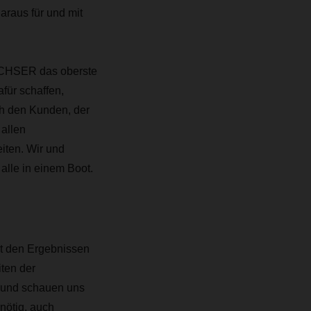
raus für und mit
ACHSER das oberste
für schaffen,
h den Kunden, der
allen
eiten. Wir und
alle in einem Boot.
it den Ergebnissen
iten der
 und schauen uns
nötig, auch