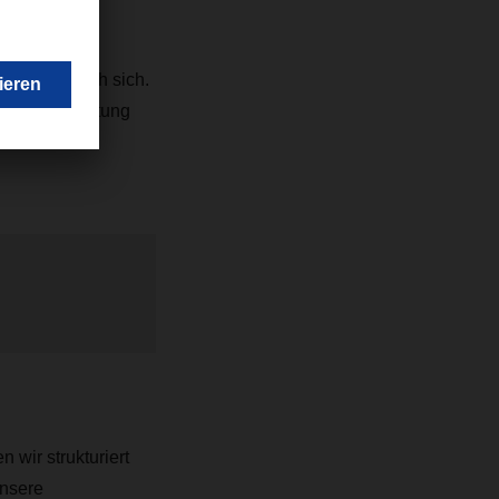
Aufwand nach sich.
weitere Belastung
alls
wir strukturiert
nsere