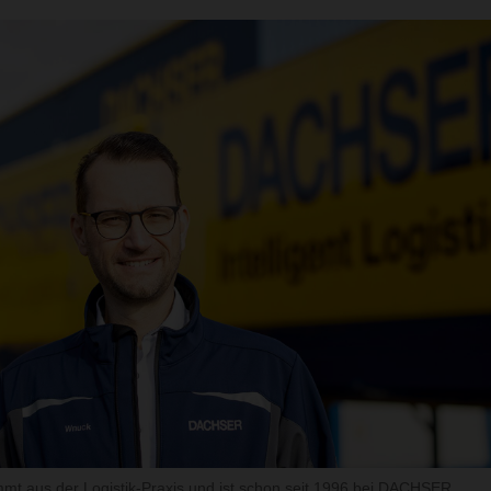
t aus der Logistik-Praxis und ist schon seit 1996 bei DACHSER.