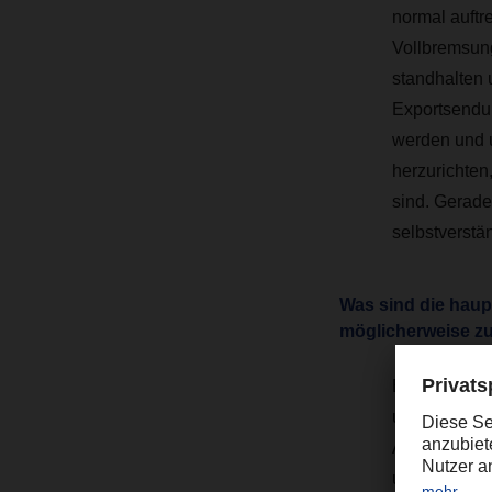
normal auftr
Vollbremsun
standhalten 
Exportsendu
werden und 
herzurichten
sind. Gerade
selbstverstän
Was sind die haup
möglicherweise zu
Ein Großteil
und den dam
Absetzstöße
und -reibung