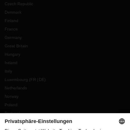
Czech Republic
Denmark
Finland
France
Germany
Great Britain
Hungary
Ireland
Italy
Luxembourg
(
FR
DE
)
Netherlands
Norway
Poland
Portugal
Romania