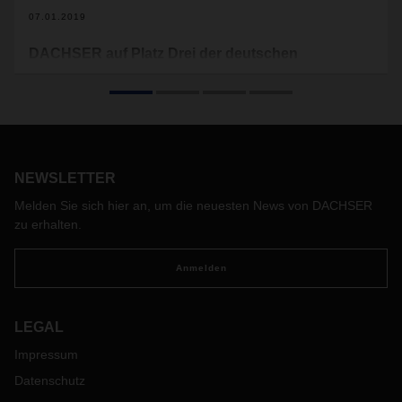
07.01.2019
DACHSER auf Platz Drei der deutschen
Logistikdienstleister
Im aktuellen Ranking „Top 100 der Logistik“ macht der
Logistikdienstleister DACHSER im deutschen Markt einen
Platz gut und belegt nun den dritten Platz der
umsatzstärksten Logistikunternehmen. Bei den
landgebundenen Stückgutverkehren behauptet DACHSER
NEWSLETTER
Platz 1.
Melden Sie sich hier an, um die neuesten News von DACHSER
zu erhalten.
Anmelden
LEGAL
Impressum
Datenschutz