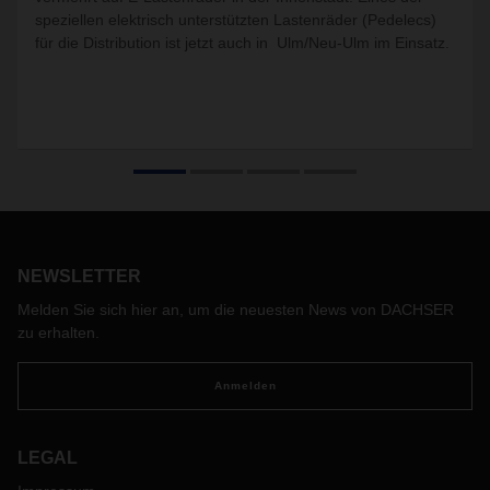
speziellen elektrisch unterstützten Lastenräder (Pedelecs)
für die Distribution ist jetzt auch in Ulm/Neu-Ulm im Einsatz.
NEWSLETTER
Melden Sie sich hier an, um die neuesten News von DACHSER
zu erhalten.
Anmelden
LEGAL