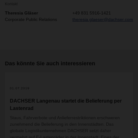
Kontakt
Theresia Gläser
+49 831 5916-1421
Corporate Public Relations
theresia.glaeser@dachser.com
Das könnte Sie auch interessieren
01.07.2019
DACHSER Langenau startet die Belieferung per
Lastenrad
Staus, Fahrverbote und Anlieferrestriktionen erschweren
zunehmend die Belieferung in den Innenstädten. Das
globale Logistikunternehmen DACHSER setzt daher
vermehrt auf E-Lastenräder in der Innenstadt. Eines der