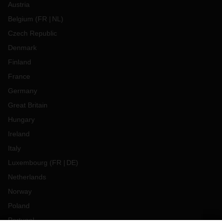
Austria
Belgium
(
FR
NL
)
Czech Republic
Denmark
Finland
France
Germany
Great Britain
Hungary
Ireland
Italy
Luxembourg
(
FR
DE
)
Netherlands
Norway
Poland
Portugal