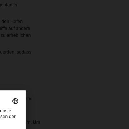
geplanter
d den Hafen
iffe auf andere
 zu erheblichen
 werden, sodass
pment zunehmend
hschnittliche
r verschlechtern. Um