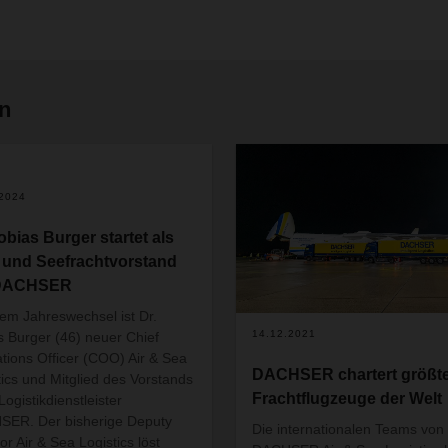
en
.2024
obias Burger startet als
- und Seefrachtvorstand
 DACHSER
dem Jahreswechsel ist Dr.
14.12.2021
s Burger (46) neuer Chief
tions Officer (COO) Air & Sea
DACHSER chartert größt
tics und Mitglied des Vorstands
Frachtflugzeuge der Welt
Logistikdienstleister
ER. Der bisherige Deputy
Die internationalen Teams von
or Air & Sea Logistics löst