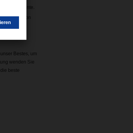
weise Häfen
n führen könnte.
 ohnehin schon
len
n unser Bestes, um
ratung wenden Sie
 die beste