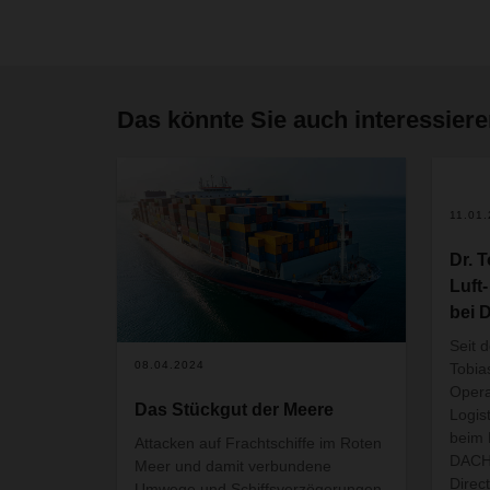
Das könnte Sie auch interessier
11.01
Dr. T
Luft
bei
Seit 
08.04.2024
Tobia
Opera
Das Stückgut der Meere
Logis
beim 
Attacken auf Frachtschiffe im Roten
DACHS
Meer und damit verbundene
Direct
Umwege und Schiffsverzögerungen