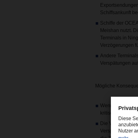
Exportsendungen i
Schiffsankunft be
Schiffe der OCEA
Meishan nutzt. D
Terminals in Nin
Verzögerungen fü
Andere Terminals
Verspätungen auf
Mögliche Konsequ
Wenn die Schlie
kritisch, was zu
Die Verlässlichke
Verspätung vor de