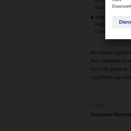
die Zuverlässigk
auslassen, was z
Insgesamt wird s
angespannten Kap
Containerverkehr
Wir stehen täglich 
Ihre Lieferkette so
sich bitte gerne an
Logistiklösung real
Kontakt
Corporate Market