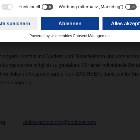
eit der Dienste zu erhöhen, könnten die Reedereien möglicher
u einer größeren Anzahl von verschobenen Containerbuchunge
ich die Schließung des Hafens Ningbo Meishan negativ auf die
azitäten auswirken und zu weiteren Störungen im internationa
 führen.
in engem Kontakt mit Carriern und Dienstleistern und versuche
 reibungslos wie möglich zu gestalten. Für eine individuelle Be
 Ihren lokalen Ansprechpartner von DACHSER, damit wir für Sie
isieren können.
ing
online.promotions@dachser.com