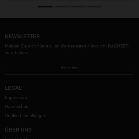
2021 war ein Jahr mit vielfältigen Herausforderungen, die
DACHSER mit großer Stabilität und Resilienz meistern
konnte. Gleichzeitig hat das Unternehmen wichtige
strategische Weichenstellungen vorgenommen,
insbesondere was die Klimaschutzaktivitäten angeht. Dazu
ein Text von CEO Burkhard Eling.
NEWSLETTER
Melden Sie sich hier an, um die neuesten News von DACHSER
zu erhalten.
Anmelden
LEGAL
Impressum
Datenschutz
Cookie Einstellungen
ÜBER UNS