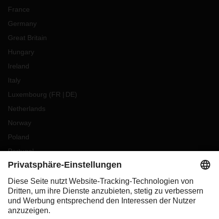
France
Germany
Great Britain
Hungary
Ireland
Italy
Luxembourg
(
FR
DE
)
Netherlands
Norway
Poland
Portugal
Romania
Slovakia
Spain
Sweden