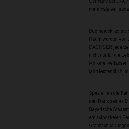
Germany bei DACHS
mehrmals ein, sodas
Beeindruckt zeigte
Raum werden von DA
DACHSER jederzeit 
nicht nur für die L
Molkerei verlassen
fährt letztendlich
Speziell an die Fah
den Dank seines Mi
Bayerische Staatsmi
emissionsfreien Fer
Grenzschließungen u