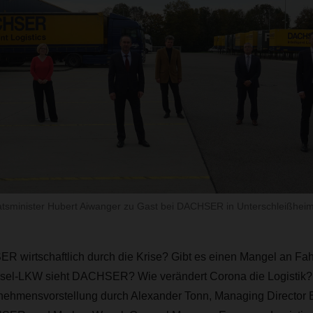
atsminister Hubert Aiwanger zu Gast bei DACHSER in Unterschleißheim
wirtschaftlich durch die Krise? Gibt es einen Mangel an Fa
esel-LKW sieht DACHSER? Wie verändert Corona die Logistik?
rnehmensvorstellung durch Alexander Tonn, Managing Director 