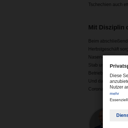
Tschechien auch et
Mit Diszipli
Beim abschließende
Herbstgeschäft sorg
Nasen-Schutz, Luft
Stab und Personens
Betrieb die Stadt 
Und dass hier mit gr
Corona-Pandemie 