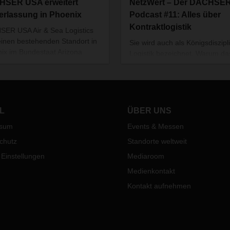
SER USA erweitert
NetzWert – Der DACHSE
erlassung in Phoenix
Podcast #11: Alles über
Kontraktlogistik
ER USA Air & Sea Logistics
einen bestehenden Standort in
Sie wird auch als Königsdiszipl
ix im Bundestaat Arizona
Logistik bezeichnet. Warum da
ößert. Damit reagiert das
ist, und wohin sich die
nehmen auf das gestiegene
Kontraktlogistik in Zukunft
enaufkommen in der Region
entwickelt, dem gehen wir in d
en wachsenden Logistikbedarf
aktuellen Ausgabe des DACH
r US-Westküste.
Podcasts auf die Spur.
L
ÜBER UNS
ssum
Events & Messen
chutz
Standorte weltweit
 Einstellungen
Mediaroom
Medienkontakt
Kontakt aufnehmen