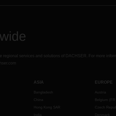
dwide
r the regional services and solutions of DACHSER. For more in
hser.com
ASIA
EUROPE
Bangladesh
Austria
China
Belgium
(
FR
Hong Kong SAR
Czech Repub
India
Denmark