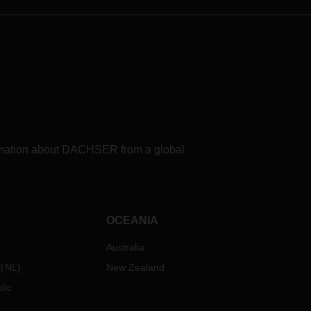
formation about DACHSER from a global
OCEANIA
Australia
NL
)
New Zealand
lic