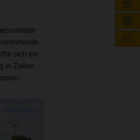
tsminister
lvertretende
fte sich ein
 in Zeiten
lassen.