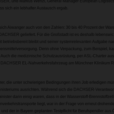
ER, und Markus Wenzl, General Manager European Logistics
s sich ein lebhafter Austausch ergab.
 sich Aiwanger auch von den Zahlen: 30 bis 40 Prozent der Wa
CHSER geliefert. Für die Großstadt ist es deshalb lebenswich
betriebsbereit bleibt und seiner systemrelevanten Aufgabe na
ebensmittelversorgung. Denn ohne Verpackung, zum Beispiel, ka
. Auch die medizinische Schutzausrüstung, per ASL-Charter aus
 im DACHSER EL-Nahverkehrsfahrzeug am Münchner Klinikum Rec
rer, die unter schwierigen Bedingungen ihren Job erledigen mü
nisteriums ausrichten. Während sich die DACHSER-Verantwort
nister darin einig waren, dass in der Wasserstoff-Brennstoffzell
nverkehrstransporte liegt, war in der Frage von erneut drohend
nd der in Bayern geplanten Testpflicht für Berufspendler aus 