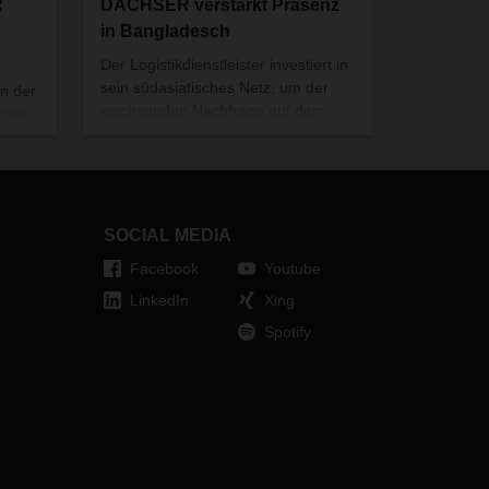
R
DACHSER verstärkt Präsenz
in Bangladesch
Der Logistikdienstleister investiert in
sein südasiatisches Netz, um der
in der
wachsenden Nachfrage auf dem
s so
Markt in Bangladesch gerecht zu
werden.
er
SER
SOCIAL MEDIA
Facebook
Youtube
LinkedIn
Xing
Spotify