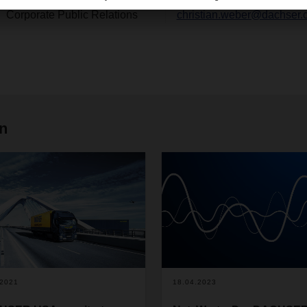
Corporate Public Relations
christian.weber@dachser.
en
.2021
18.04.2023