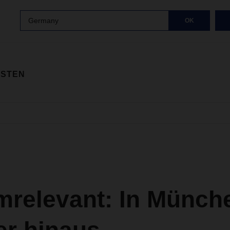
Germany
OK
ISTEN
mrelevant: In Münch