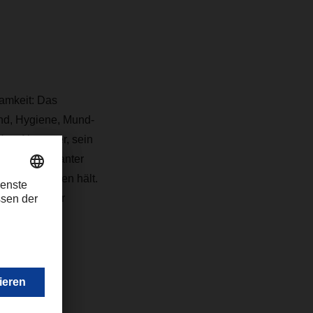
amkeit: Das
and, Hygiene, Mund-
Herr Aiwanger, sein
 systemrelevanter
and am Laufen hält.
so bleibt. Der