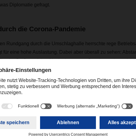
was Diplomatie gefragt.
n durch die Corona-Pandemie
n Rundgang durch die Umschlaghalle herrschte rege Betriebs
t für eine hohe Auslastung. Dabei aber überall zu sehen: Abst
filter im Großraumbüro. Nach einer guten Stunde machten sich 
chutz auf zum nächsten Termin. Sie nahmen mit, dass hier ein
München, einen großen Teil Südostbayerns und das Salzburger L
oßer Disziplin alles dafür getan wird, dass das auch in Zukunft 
zum Trotz.
Kontakt
Christian Weber
+49 831 5916-1425