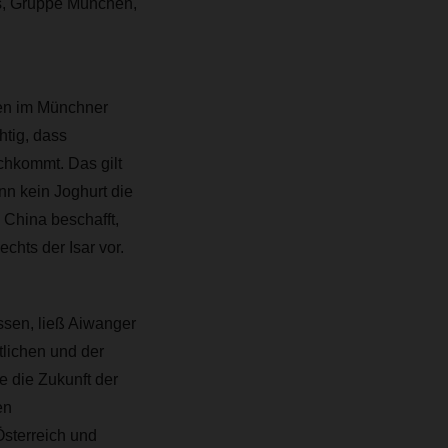
, Gruppe München,
ren im Münchner
tig, dass
chkommt. Das gilt
nn kein Joghurt die
 China beschafft,
hts der Isar vor.
ssen, ließ Aiwanger
lichen und der
e die Zukunft der
en
Österreich und