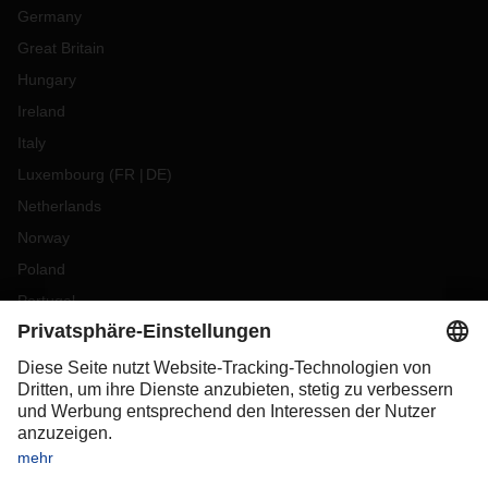
Germany
Great Britain
Hungary
Ireland
Italy
Luxembourg
(
FR
DE
)
Netherlands
Norway
Poland
Portugal
Romania
Slovakia
Spain
Sweden
Switzerland
(
DE
FR
)