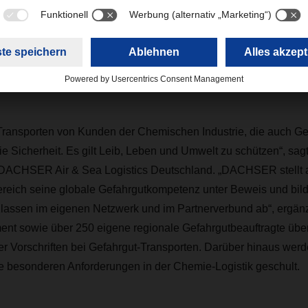
reiche Partnerschaft für europäische Stückgutsendungen ab Deu
t- und Seefrachttransporte ausgeweitet. Damit profitieren Mitg
global standardisierten Kernleistungen im Stückgutnetzwerk – 
T-Lösungen. Die spezielle Branchenerfahrung wird dabei i
ündelt.
Transporten von Kunden der Chemischen Industrie, die auch Ge
ie Sicherheit. Es gilt Leib, Leben und Umwelt zu schützen“, sag
 DACHSER Air & Sea Logistics Deutschland. „DACHSER stellt 
eich seine globale Gefahrgutkompetenz unter Beweis und bild
Klassen im eigenen Netzwerk und im Partnerverbund ab“, ergänz
t sowie über 250 eigene regionale Gefahrgutbeauftragte übe
er Vorschriften bei Gefahrgut-Transporten. Darüber hinaus werde
ie besonderen Anforderungen in der Chemie-Logistik geschult.