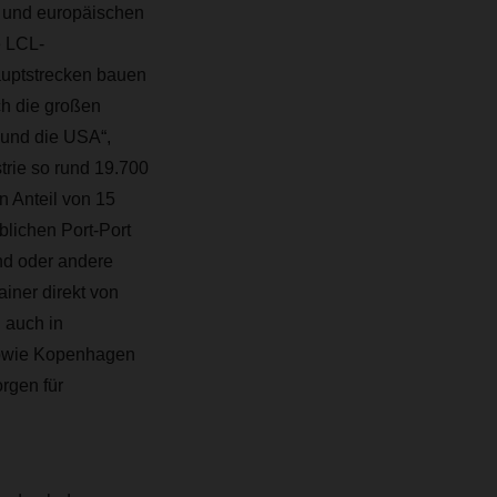
 und europäischen
e LCL-
auptstrecken bauen
ch die großen
 und die USA“,
rie so rund 19.700
n Anteil von 15
ichen Port-Port
nd oder andere
iner direkt von
 auch in
 sowie Kopenhagen
rgen für