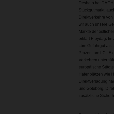
Deshalb hat DACHS
Stückgutmarkt, auc
Direktverkehre von 
wir auch unsere Ge
Märkte der östlich
erklärt Freydag. I
cbm Gefahrgut als L
Prozent am LCL Ex
Verkehren unterhäl
europäische Städte
Hafenplätzen wie 
Direktverladung na
und Göteborg. Dire
zusätzliche Sicherh