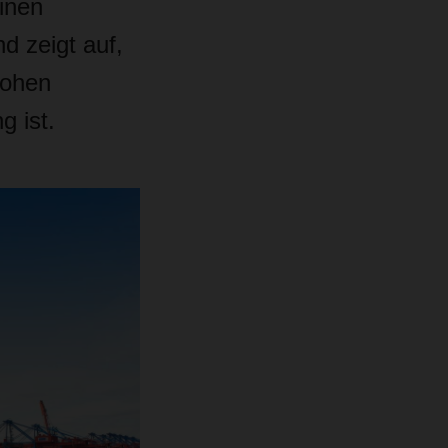
inen
d zeigt auf,
hohen
 ist.