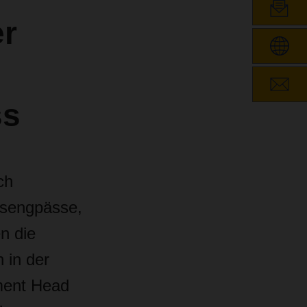
er
ss
ch
nsengpässe,
n die
 in der
tment Head