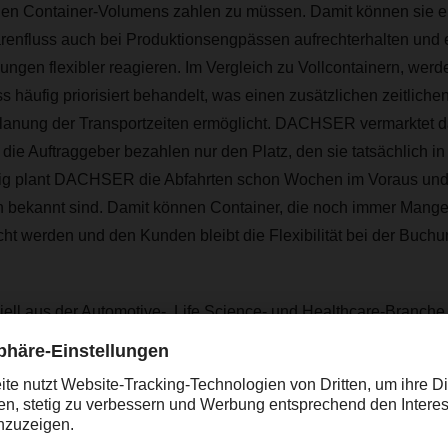
llen Container-Volumens zahlen zu müssen. Damit können sie e
arenfluss auch bei Produktionsengpässen aufrechterhalten und
ngen flexibler reagieren. Im Vergleich zu Vollcontainern, wer
häufig priorisiert behandelt, was einen zusätzlichen zeitlichen 
lanung der Transportzeiten ermöglicht. DACHSER vermarktet 
. die Auftraggeber bezahlen nur den Platz, den sie tatsächlich i
tig plant DACHSER die Abfahrten schon Wochen im Voraus und 
bekannt sind. Damit können Container, die noch immer Mange
cht werden und den Kunden bleibt die Flexibilität bei der Buchu
ll aus der Automotive-, Life Science- und Healthcare-Branche,
über See seit Jahren. Aber auch für die Chemieindustrie, die 
cherheit und Transparenz beim Transport stellt, eignet sich die
leister entsprechende Erfahrung aufweist. DACHSER zum Beispie
n mit dem Verband der Chemischen Industrie e.V. (VCI) abgesc