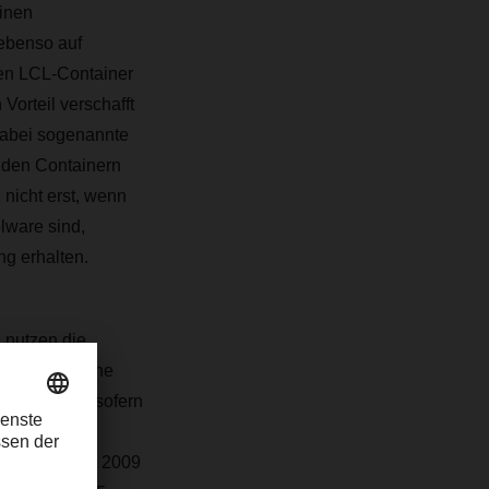
inen
 ebenso auf
den LCL-Container
Vorteil verschafft
dabei sogenannte
n den Containern
nicht erst, wenn
lware sind,
ng erhalten.
 nutzen die
besonders hohe
ser Service, sofern
l hat eine
hlossen. Seit 2009