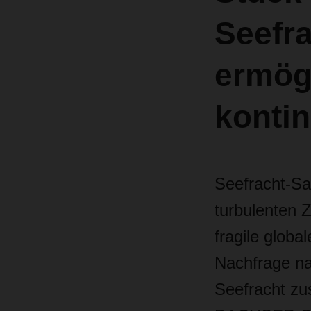
Seefr
ermög
kontin
Seefracht-Sam
turbulenten 
fragile globa
Nachfrage na
Seefracht zu