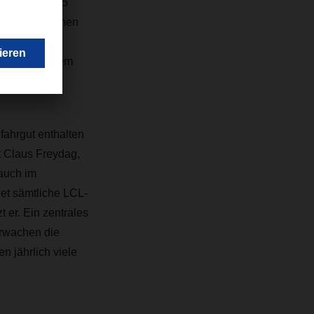
tschland. 2015
liedsunternehmen
Transport,
m DACHSER Chem
fahrgut enthalten
t Claus Freydag,
auch im
et sämtliche LCL-
t er.
Ein zentrales
rwachen die
n jährlich viele