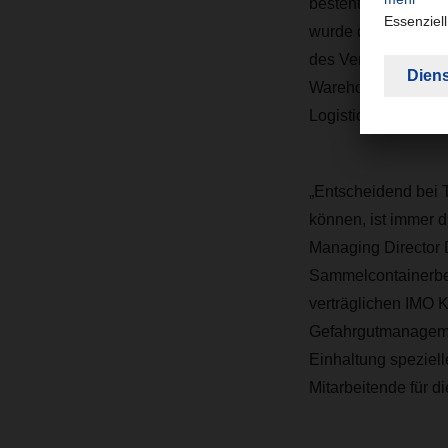
besteht die erfolg
wurde diese auf Luf
des Verbandes von 
Warehousing und I
Logistics Team geb
„Entscheidend bei 
können, ist immer d
Managing Director
Sammelcontainerber
verträglichen IMO 
Gefahrgutmanagemen
Einhaltung speziell
Mitarbeitende für d