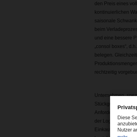
den Preis eines vo
kontinuierlichen W
saisonale Schwanku
beim Verladeprozess 
und eine bessere P
„consol boxes“, d.h
belegen. Gleichzei
Produktionsmengen 
rechtzeitig vorgebu
Unternehmen, spezie
Stückgutsendungen 
Anforderungen an Si
der Logistikdienst
Einkaufskooperatio