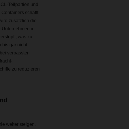
CL-Teilpartien und
 Containers schafft
ird zusätzlich die
ne Unternehmen in
verstopft, was zu
bis gar nicht
 bei verpassten
racht-
hiffe zu reduzieren
ind
e weiter steigen.