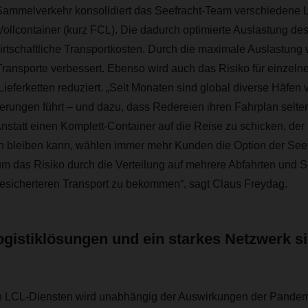
Sammelverkehr konsolidiert das Seefracht-Team verschiedene L
 Vollcontainer (kurz FCL). Die dadurch optimierte Auslastung des
irtschaftliche Transportkosten. Durch die maximale Auslastung w
Transporte verbessert. Ebenso wird auch das Risiko für einzel
Lieferketten reduziert. „Seit Monaten sind global diverse Häfen 
rungen führt – und dazu, dass Redereien ihren Fahrplan selten 
nstatt einen Komplett-Container auf die Reise zu schicken, der
n bleiben kann, wählen immer mehr Kunden die Option der Seef
 das Risiko durch die Verteilung auf mehrere Abfahrten und Sc
gesicherteren Transport zu bekommen“, sagt Claus Freydag.
Logistiklösungen und ein starkes Netzwerk s
 LCL-Diensten wird unabhängig der Auswirkungen der Pandemi