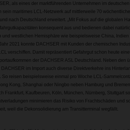
ER, als eines der marktführenden Unternehmen im deutschen
h sein maritimes LCL-Netzwerk auf mittlerweile 70 wöchentlich
und nach Deutschland erweitert. „Mit Fokus auf die globalen H
fahrgutkapazitäten konsequent aus und bedienen dabei natürli
en und westlichen Hemisphäre wie beispielsweise China, Indien
m Jahr 2021 konnte DACHSER mit Kunden der chemischen Indust
CL verschiffen. Damit repräsentiert Gefahrgut schon heute eine
portaufkommen der DACHSER ASL Deutschland. Neben den übl
t DACHSER im Import auch diverse Direktverkehre ins Hinterla
. So reisen beispielsweise einmal pro Woche LCL-Sammelconta
Hong Kong, Shanghai oder Ningbo neben Hamburg und Bremen
ch Frankfurt, Kaufbeuren, Köln, München, Nürnberg, Stuttgart
ktverladungen minimieren das Risiko von Frachtschäden und so
eit, weil die Dekonsolidierung am Transitterminal wegfällt.