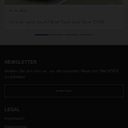
15.11.2024
Und es geht doch! Drei Tage und über 2.000
Kilometer mit dem E-Lkw
Die Dachser Niederlassung in Bad Salzuflen setzt den E-Lkw
Renault Trucks E-Tech D für den täglichen Verteilerverkehr
rund um die Niederlassung ein. Mit einer Reichweite von
etwa 300 Kilometern ist der wendige und leise
NEWSLETTER
batterieelektrische Truck dafür gut geeignet. Doch ist das
Fahrzeug auch einem Trip quer durch Europa, über
Melden Sie sich hier an, um die neuesten News von DACHSER
mehrere Ländergrenzen hinweg, gewachsen?
zu erhalten.
Diese Frage stellte sich, als Matthias Syrbe, der in der
Disposition arbeitet, um Unterstützung für einen Transport
Anmelden
für wohltätige Zwecke bat. Per Lkw sollten Möbel nach
Ungarn gefahren werden – 2.100 Kilometer hin und zurück.
Operations Manager Hans-Jürgen Westerhoff wollte helfen.
LEGAL
Doch zur Verfügung stand nur der E-Lkw. Für Matthias
Impressum
Syrbe und seinen Beifahrer kein Grund, sich anderweitig
umzuschauen – und der perfekte Anlass für ein kleines
Datenschutz