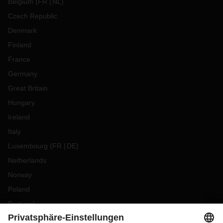
Belgium
(
FR
NL
)
Czech Republic
Denmark
Finland
France
Germany
Great Britain
Hungary
Ireland
Italy
Luxembourg
(
FR
DE
)
Netherlands
Norway
Poland
Portugal
Romania