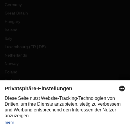
Germany
Great Britain
Hungary
Ireland
Italy
Luxembourg
(
FR
DE
)
Netherlands
Norway
Poland
Portugal
Romania
Slovakia
Spain
Sweden
Switzerland
(
DE
FR
)