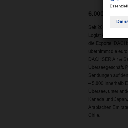
6.000 Sendung
Seit 2015 ist DAC
Logistikpartner vo
die Exporte: DACH
übernimmt die euro
DACHSER Air & Sea
Überseegeschäft. P
Sendungen auf de
– 5.800 innerhalb 
Übersee, unter and
Kanada und Japan, 
Arabischen Emirat
Chile.