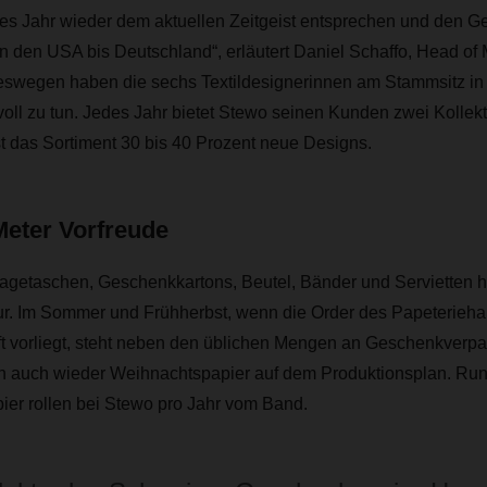
es Jahr wieder dem aktuellen Zeitgeist entsprechen und den 
n den USA bis Deutschland“, erläutert Daniel Schaffo, Head of
Deswegen haben die sechs Textildesignerinnen am Stammsitz i
voll zu tun. Jedes Jahr bietet Stewo seinen Kunden zwei Kollek
t das Sortiment 30 bis 40 Prozent neue Designs.
Meter Vorfreude
agetaschen, Geschenkkartons, Beutel, Bänder und Servietten 
ur. Im Sommer und Frühherbst, wenn die Order des Papeterieha
 vorliegt, steht neben den üblichen Mengen an Geschenkverpac
 auch wieder Weihnachtspapier auf dem Produktionsplan. Run
er rollen bei Stewo pro Jahr vom Band.