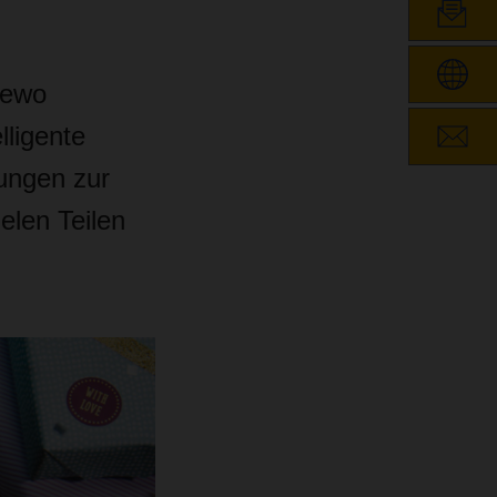
tewo
lligente
hungen zur
ielen Teilen