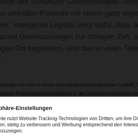
ukte des Schweizer Geschenkpapier-Herst
o umhüllen Präsente mit einem ganz eige
er. Intelligente Logistik sorgt dafür, dass li
ackte Überraschungen zur richtigen Zeit, 
tigen Ort begeistern. Und das in vielen Teil
.
 bewegen wir uns in einem sehr wettbewerbsintensiven Umfeld. 
ttleren Preissegment Marktführer in der Schweiz und können u
en“, erklärt Ernst Müller, Mitglied der Geschäftsleitung und Hea
affung, Produktion und Logistik bei der Stewo International AG.
en exportiere in über 40 Länder weltweit, wobei Deutschland d