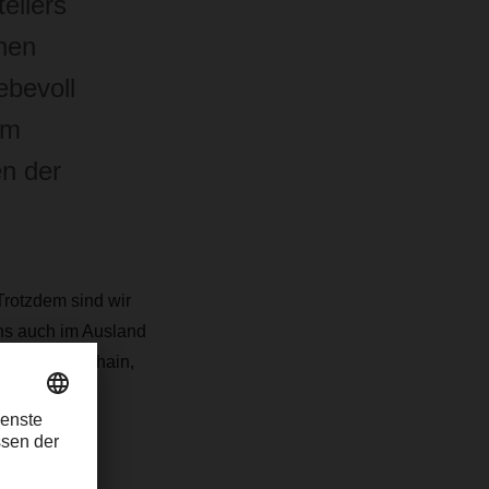
ellers
nen
ebevoll
am
en der
Trotzdem sind wir
ns auch im Ausland
d of Supply Chain,
 Das
er größte