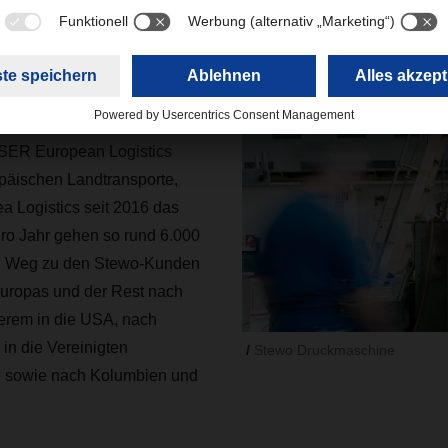
en in alle Welt
HSER Schweiz der
n Stewo und kümmert sich um
SER European Logistics
päischen Landtransporte,
 Logistics seit 2016 das
ro Jahr gehen so rund 6.000
n Weg zu den Stewo-Kunden
Europas und der Rest nach
erem in die USA, nach
in die Vereinigten
Stewo Druckmaschine
e sowie nach Kolumbien und