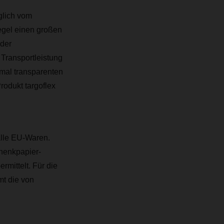
glich vom
egel einen großen
 der
Transportleistung
imal transparenten
odukt targoflex
alle EU-Waren.
henkpapier-
rmittelt. Für die
t die von