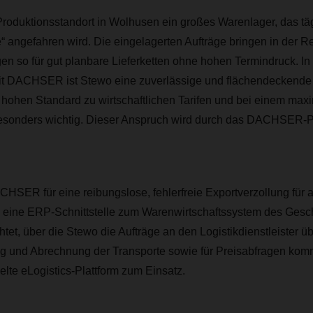
Produktionsstandort in Wolhusen ein großes Warenlager, das tä
angefahren wird. Die eingelagerten Aufträge bringen in der R
gen so für gut planbare Lieferketten ohne hohen Termindruck. In
 DACHSER ist Stewo eine zuverlässige und flächendeckende 
v hohen Standard zu wirtschaftlichen Tarifen und bei einem max
sonders wichtig. Dieser Anspruch wird durch das DACHSER-Pr
CHSER für eine reibungslose, fehlerfreie Exportverzollung für 
 eine ERP-Schnittstelle zum Warenwirtschaftssystem des Gesc
htet, über die Stewo die Aufträge an den Logistikdienstleister übe
 und Abrechnung der Transporte sowie für Preisabfragen komm
e eLogistics-Plattform zum Einsatz.