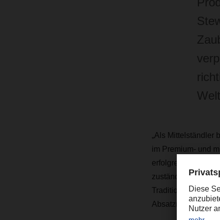
Prod
Stew
Zaub
verp
rich
Welt
„Als Mittelständler
im Premium- und mi
erfolgreich behaupt
zuständig für Besch
Traditionsunternehm
Absatzmarkt sei.