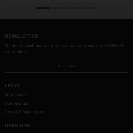
Sammelcontainer ermöglichen einen
kontinuierlichen Warenfluss
Seefracht-Sammelcontainer erfreuen sich in wirtschaftlich
turbulenten Zeiten zunehmender Beliebtheit.
Produktionsengpässe, fragile globale Lieferketten und
NEWSLETTER
fehlende Container haben die Nachfrage nach kleinen und
planbaren Sendungsgrößen in der Seefracht zusätzlich
Melden Sie sich hier an, um die neuesten News von DACHSER
verstärkt. Michael Kriegel, Department Head DACHSER
zu erhalten.
Chem Logistics, erläutert den Service, der einen
zuverlässigen Warenfluss in der Seefracht ermöglicht und
Anmelden
zeigt auf, warum eine gute Netzanbindung speziell für Güter
mit hohen Sicherheitsanforderungen von entscheidender
Bedeutung ist.
LEGAL
Impressum
Datenschutz
Cookie Einstellungen
ÜBER UNS