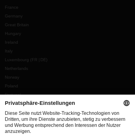
France
Germany
Great Britain
Hungary
Ireland
Italy
Luxembourg
(
FR
DE
)
Netherlands
Norway
Poland
Portugal
Romania
Slovakia
Spain
Sweden