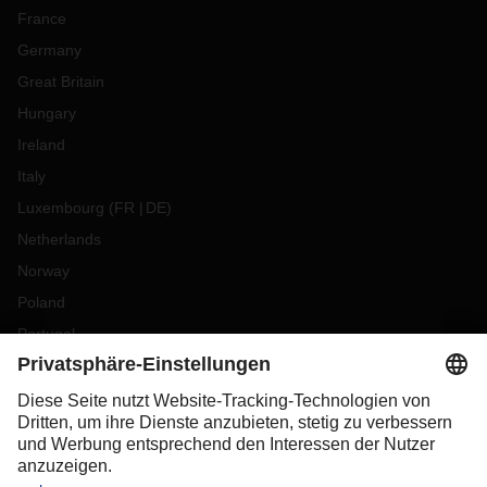
France
Germany
Great Britain
Hungary
Ireland
Italy
Luxembourg
(
FR
DE
)
Netherlands
Norway
Poland
Portugal
Romania
Slovakia
Spain
Sweden