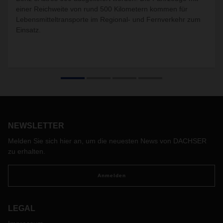
einer Reichweite von rund 500 Kilometern kommen für
Lebensmitteltransporte im Regional- und Fernverkehr zum
Einsatz.
NEWSLETTER
Melden Sie sich hier an, um die neuesten News von DACHSER
zu erhalten.
Anmelden
LEGAL