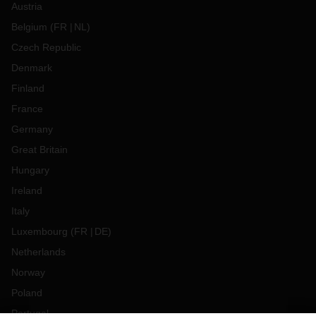
Austria
Belgium
(
FR
NL
)
Czech Republic
Denmark
Finland
France
Germany
Great Britain
Hungary
Ireland
Italy
Luxembourg
(
FR
DE
)
Netherlands
Norway
Poland
Portugal