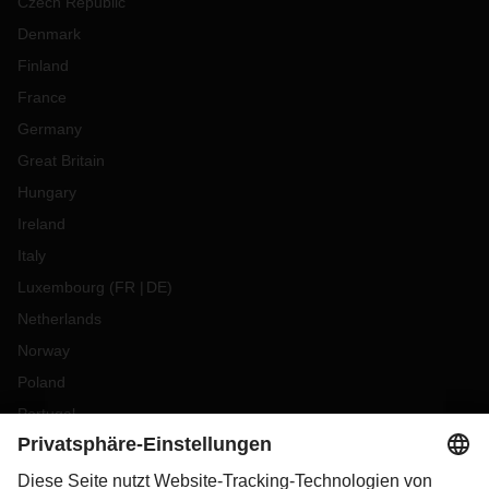
Czech Republic
Denmark
Finland
France
Germany
Great Britain
Hungary
Ireland
Italy
Luxembourg
(
FR
DE
)
Netherlands
Norway
Poland
Portugal
Romania
Slovakia