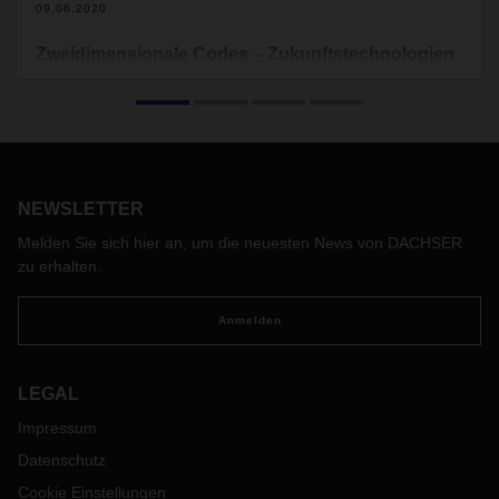
09.06.2020
Zweidimensionale Codes – Zukunftstechnologien
im Check
Um was geht es eigentlich bei
zweidimensionalen Codes?
Und welchen Nutzen bringen diese Codes ganz konkret für
die Logistik?
NEWSLETTER
Melden Sie sich hier an, um die neuesten News von DACHSER
zu erhalten.
Anmelden
LEGAL
Impressum
Datenschutz
Cookie Einstellungen