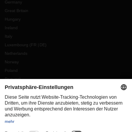
Germany
Great Britain
Hungary
Ireland
Italy
Luxembourg
(
FR
DE
)
Netherlands
Norway
Poland
Portugal
Romania
Slovakia
Spain
Sweden
Switzerland
(
DE
FR
)
Turkey