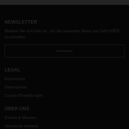
chinesischen Großstädten bleibt angespannt. Dadurch
ergeben sich weiterhin Auswirkungen auf globale
Lieferketten im Luft-, See- und Landverkehr. Wir möchten
NEWSLETTER
Ihnen daher einen Überblick über die aktuelle Situation in
China und in weiteren Regionen geben:
Melden Sie sich hier an, um die neuesten News von DACHSER
zu erhalten.
Anmelden
LEGAL
Impressum
Datenschutz
Cookie Einstellungen
ÜBER UNS
Events & Messen
Standorte weltweit