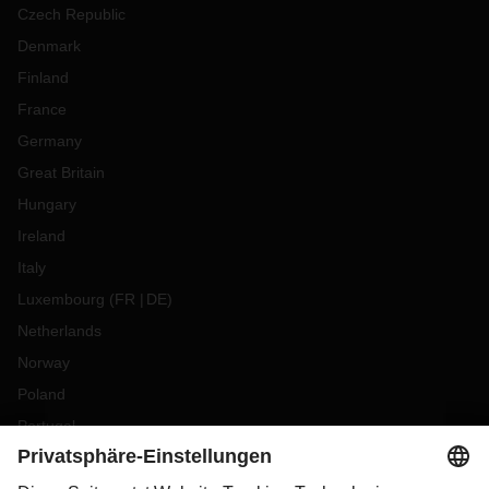
Czech Republic
Denmark
Finland
France
Germany
Great Britain
Hungary
Ireland
Italy
Luxembourg
(
FR
DE
)
Netherlands
Norway
Poland
Portugal
Romania