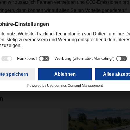
Wenn wir zusätzlich Fahrten vermeiden und CO2-Emissionen pro t
gern, dann können wir auf allen Seiten Vorteile generieren.“
Kontakt
Christian Weber
+49 831 5916-1425
Corporate Public Relations
christian.weber@dachser.
en