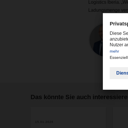
Logistics Iberia. „
Ladungsmenge verrin
Das könnte Sie auch interessier
2
15.01.2026