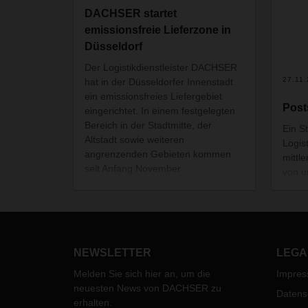
DACHSER startet
emissionsfreie Lieferzone in
Düsseldorf
Der Logistikdienstleister DACHSER
27.11
hat in der Düsseldorfer Innenstadt
ein emissionsfreies Liefergebiet
Post
eingerichtet. In einem festgelegten
Bereich in der Stadtmitte, der
Ein S
Altstadt sowie weiteren
Logis
angrenzenden Gebieten kommen
mittl
seit Anfang November
von u
ausschließlich batterieelektrische
Situa
Fahrzeuge sowie ein Lastenrad zum
Strei
Einsatz. Diese übernehmen dort die
2019 
Zustellung und Abholung sämtlicher
Verha
ungekühlter Waren.
Gesch
NEWSLETTER
LEGA
Postd
noch 
Melden Sie sich hier an, um die
Impre
sind.
neuesten News von DACHSER zu
Datens
weite
erhalten.