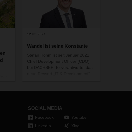
12.05.2021
Wandel ist seine Konstante
ien
Stefan Hohm ist seit Januar 2021
nd
Chief Development Officer (CDO)
bei DACHSER. Er verantwortet das
neue Ressort „IT & Development“
chen
(ITD), das sich mit Forschung &
Entwicklung, Innovationsthemen, IT,
Kontraktlogistik und globalen
Branchenlösungen befasst. Bei
ches
DACHSER begonnen hat der 48-
en
SOCIAL MEDIA
jährige bereits 1992 - mit einem
.
dualen Studium. Heute, fast 30
Facebook
Youtube
Jahre später, hat er nichts an
LinkedIn
Xing
Enthusiasmus, Energie und