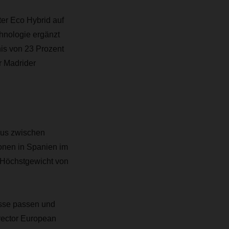
r Eco Hybrid auf
hnologie ergänzt
nis von 23 Prozent
r Madrider
lus zwischen
ionen in Spanien im
 Höchstgewicht von
esse passen und
rector European