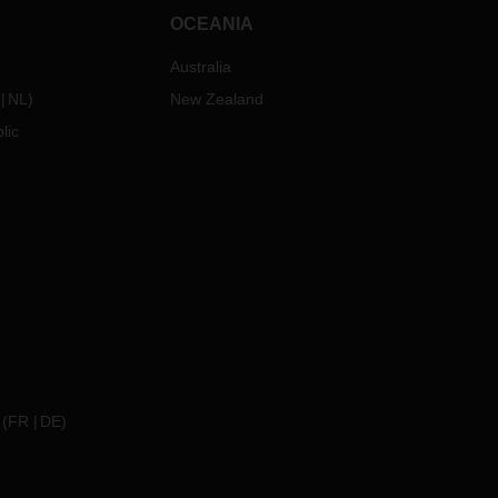
OCEANIA
Australia
NL
)
New Zealand
lic
(
FR
DE
)