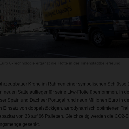
Euro 6-Technologie ergänzt die Flotte in der Innenstadtbelieferung.
ahrzeugbauer Krone im Rahmen einer symbolischen Schlüsselü
n neuen Sattelauflieger für seine Lkw-Flotte übernommen. In d
ser Spain und Dachser Portugal rund neun Millionen Euro in d
en Einsatz von doppelstöckigen, aerodynamisch optimierten Trail
apazität von 33 auf 66 Palletten. Gleichzeitig werden die CO2-
dungsmenge gesenkt.