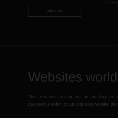
Cookie
Unter
Sympa
Anmelden
anges
Neben
finni
inter
erheb
Seefa
damit
komple
Diese
auf 
Websites worl
auswi
daher
jewei
bei 
Visit the website of your location and discove
perspective switch to our corporate website:
dac