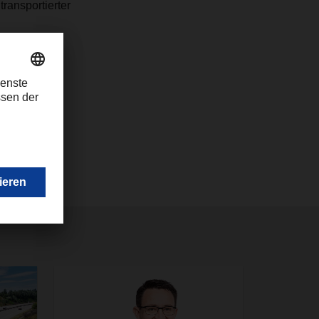
ransportierter
com