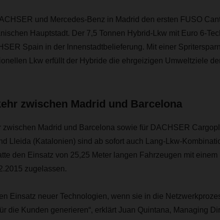
DACHSER und Mercedes-Benz in Madrid den ersten FUSO Cante
anischen Hauptstadt. Der 7,5 Tonnen Hybrid-Lkw mit Euro 6-Tec
SER Spain in der Innenstadtbelieferung. Mit einer Spriterspar
nellen Lkw erfüllt der Hybride die ehrgeizigen Umweltziele de
ehr zwischen Madrid und Barcelona
r zwischen Madrid und Barcelona sowie für DACHSER Cargop
und Lleida (Katalonien) sind ab sofort auch Lang-Lkw-Kombinat
atte den Einsatz von 25,25 Meter langen Fahrzeugen mit einem
2.2015 zugelassen.
 den Einsatz neuer Technologien, wenn sie in die Netzwerkproz
ür die Kunden generieren“, erklärt Juan Quintana, Managing Di