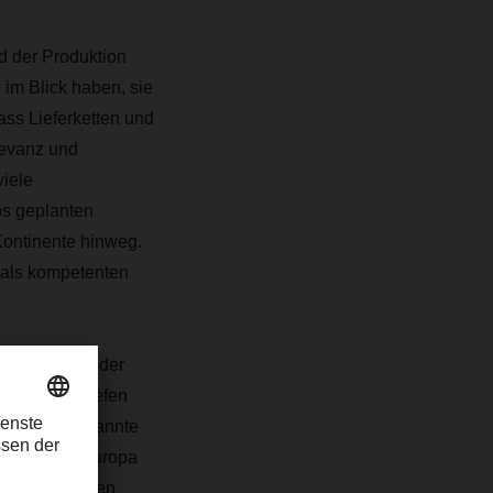
d der Produktion
im Blick haben, sie
dass Lieferketten und
levanz und
viele
ös geplanten
ontinente hinweg.
s als kompetenten
m Limit. Mit der
elegt oder liefen
en, die sogenannte
efallen. In Europa
n chinesischen