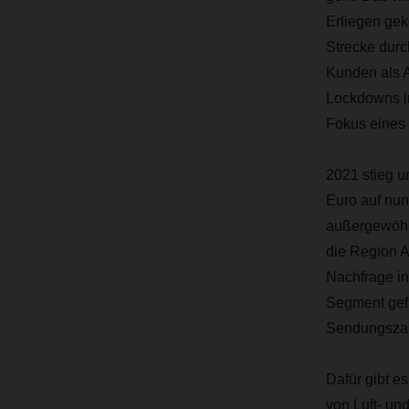
Erliegen gek
Strecke durc
Kunden als A
Lockdowns in
Fokus eines 
2021 stieg u
Euro auf nun
außergewöhnl
die Region 
Nachfrage in
Segment gefü
Sendungszahl
Dafür gibt e
von Luft- un