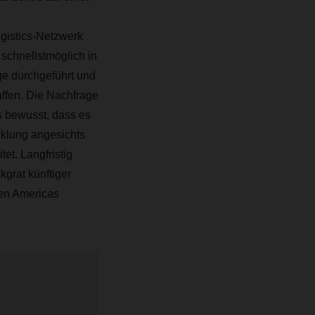
gistics-Netzwerk
chnellstmöglich in
ge durchgeführt und
ffen. Die Nachfrage
s bewusst, dass es
cklung angesichts
et. Langfristig
grat künftiger
en Americas