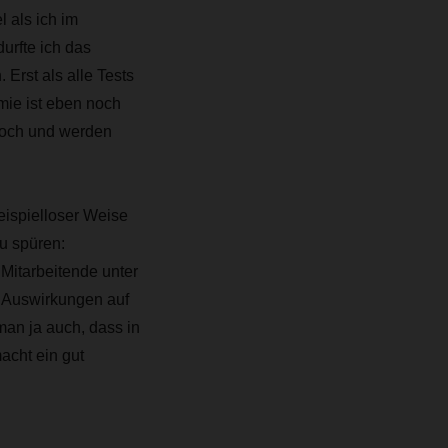
 als ich im
rfte ich das
Erst als alle Tests
mie ist eben noch
hoch und werden
eispielloser Weise
zu spüren:
Mitarbeitende unter
n Auswirkungen auf
man ja auch, dass in
acht ein gut