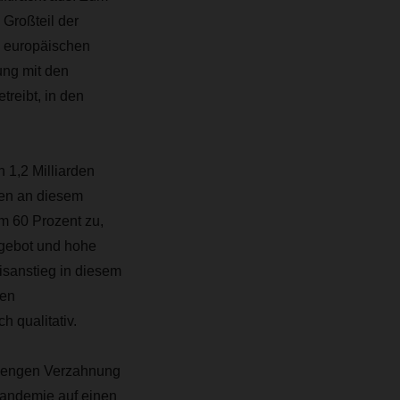
Großteil der
i europäischen
ung mit den
treibt, in den
 1,2 Milliarden
ren an diesem
m 60 Prozent zu,
gebot und hohe
isanstieg in diesem
den
 qualitativ.
er engen Verzahnung
 Pandemie auf einen