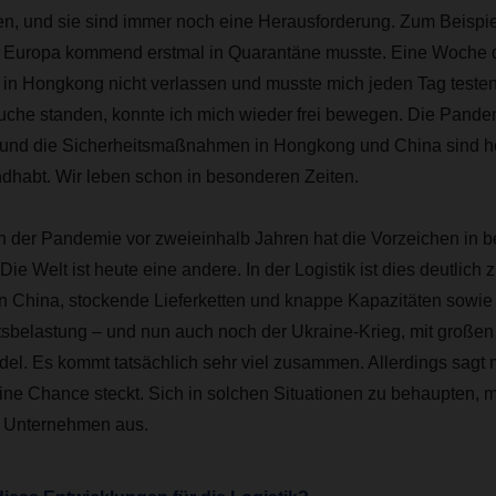
, und sie sind immer noch eine Herausforderung. Zum Beispiel
 Europa kommend erstmal in Quarantäne musste. Eine Woche du
in Hongkong nicht verlassen und musste mich jeden Tag testen. 
uche standen, konnte ich mich wieder frei bewegen. Die Pande
i, und die Sicherheitsmaßnahmen in Hongkong und China sind 
dhabt. Wir leben schon in besonderen Zeiten.
 der Pandemie vor zweieinhalb Jahren hat die Vorzeichen in b
ie Welt ist heute eine andere. In der Logistik ist dies deutlich 
 China, stockende Lieferketten und knappe Kapazitäten sowie 
tsbelastung – und nun auch noch der Ukraine-Krieg, mit große
el. Es kommt tatsächlich sehr viel zusammen. Allerdings sagt 
eine Chance steckt. Sich in solchen Situationen zu behaupten, m
s Unternehmen aus.