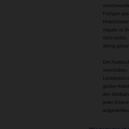
verschwunden
Frühjahr aus
Hotelzimmer 
negativ zu B
nicht vorbe
streng gehan
Der Ausbruch
verschoben. D
Lockdowns in
großer Arbei
den Welthand
jeder Krise 
aufgestellte