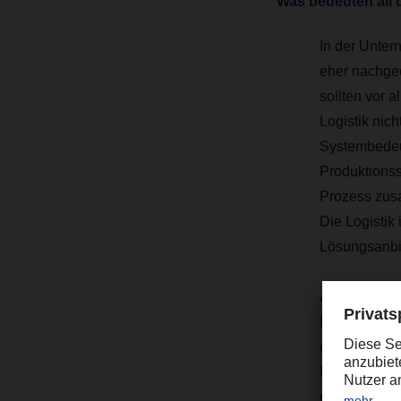
Was bedeuten all d
In der Unter
eher nachgeo
sollten vor a
Logistik nic
Systembedeut
Produktionss
Prozess zus
Die Logistik
Lösungsanbie
Auch vor der
Krise hat sic
corona-bedin
Belly-Freigh
und Asien fu