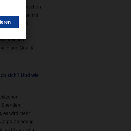
 Millionen Menschen
ische Lösungen mit
rgewöhnlichen
Unterschied.
ewöhnliches
vice und Qualität
nach sich? Und wie
anktionen
s über den
, es wird mehr
r Cargo-Zuladung
ftfracht aus. Zum