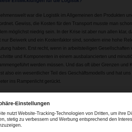
iese Entwicklungen für die Logistik?
nehmenswelt war die Logistik im Allgemeinen den Produkten un
rdnet. Gewiss, die Kosten für den Transport musste man schon 
llem möglichst niedrig sein. In der Krise ist aber nun allen klar, 
ht nur Beiwerk und ein Kostenfaktor sind, sondern eine hohe Re
ung haben. Erst recht, wenn in arbeitsteiligen Gesellschaften 
chritte und Komponenten in einem ausbalancierten und minuti
ammengeführt werden müssen. Und das oft über Grenzen und K
 ist also ein wesentlicher Teil des Geschäftsmodells und hat un
ter ins Rampenlicht gerückt.
 Pandemie waren die Kapazitäten in Luft- und Seefracht schon a
h dies deutlich verschärft. Häfen waren teilweise komplett lahmg
gt nur mit gedrosselter Kraft. Viele Flugzeuge blieben am Bod
t als Zuladung in Passagiermaschinen war über lange Zeit ausg
hren Werke ihre Produktion zurück, es kam zu Lockdowns in de