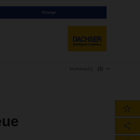
Change
Merkliste
(0)
eue