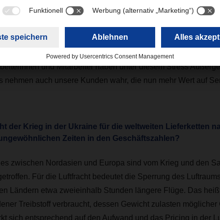
entren und insbesondere in Shanghai, von denen mehr als drei
ren. Damit stieg der Druck auf entsprechend hochwertige logist
der kann einen Container buchen. Aber auch unter diesen auße
verlässliche Dienstleistungen anbieten zu können, macht den 
beiterinnen und Mitarbeiter haben unter diesem Stress Außerg
as nehmen auch unsere Kunden wahr, die nun mehr Wert auf Ser
t der Krieg in der Ukraine für die weltweiten Lieferketten 
 ungewöhnlichen Zeiten in den Geschäftszahlen?
nes zwischen Nordasien und Europa sind vom Krieg und den S
getroffen. Für die Luftfracht bedeutet die Sperrung des Luftraum
en Ländern etwa zweieinhalb Stunden längere Flüge. Das heißt
ener Treibstoff verbraucht, dessen Gewicht zulasten mögliche
rkt sich entsprechend auf den Aufwand und das Pricing in der Lu