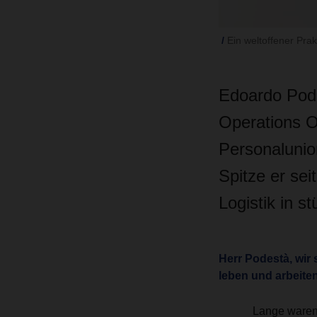
Ein weltoffener Pra
Edoardo Pode
Operations O
Personalunion
Spitze er sei
Logistik in s
Herr Podestà, wir
leben und arbeiten
Lange waren 