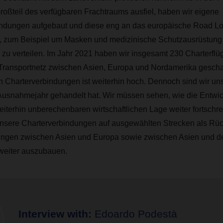
roßteil des verfügbaren Frachtraums ausfiel, haben wir eigene
indungen aufgebaut und diese eng an das europäische Road Lo
 zum Beispiel um Masken und medizinische Schutzausrüstung s
zu verteilen. Im Jahr 2021 haben wir insgesamt 230 Charterflü
Transportnetz zwischen Asien, Europa und Nordamerika gescha
 Charterverbindungen ist weiterhin hoch. Dennoch sind wir un
Ausnahmejahr gehandelt hat. Wir müssen sehen, wie die Entwi
eiterhin unberechenbaren wirtschaftlichen Lage weiter fortschreit
unsere Charterverbindungen auf ausgewählten Strecken als Rück
tungen zwischen Asien und Europa sowie zwischen Asien und d
weiter auszubauen.
Interview with:
Edoardo Podestà