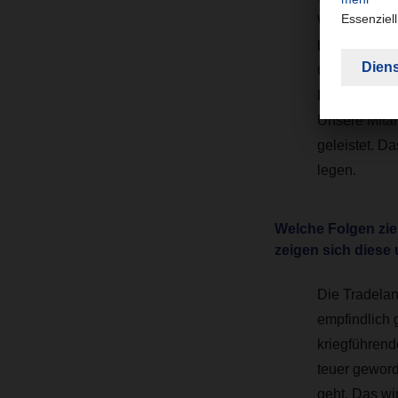
Wirtschaftsz
betroffen wa
Qualität. Je
Bedingungen 
Unsere Mitar
geleistet. D
legen.
Welche Folgen zieh
zeigen sich diese
Die Tradela
empfindlich 
kriegführend
teuer geword
geht. Das wi