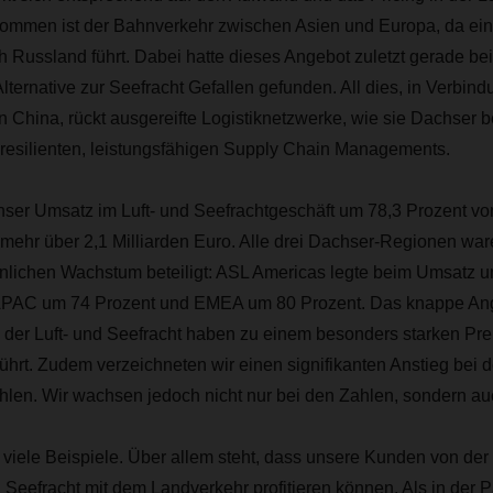
ommen ist der Bahnverkehr zwischen Asien und Europa, da ein 
h Russland führt. Dabei hatte dieses Angebot zuletzt gerade be
lternative zur Seefracht Gefallen gefunden. All dies, in Verbind
 China, rückt ausgereifte Logistiknetzwerke, wie sie Dachser be
resilienten, leistungsfähigen Supply Chain Managements.
nser Umsatz im Luft- und Seefrachtgeschäft um 78,3 Prozent von
mehr über 2,1 Milliarden Euro. Alle drei Dachser-Regionen wa
ichen Wachstum beteiligt: ASL Americas legte beim Umsatz u
APAC um 74 Prozent und EMEA um 80 Prozent. Das knappe An
 der Luft- und Seefracht haben zu einem besonders starken Pre
hrt. Zudem verzeichneten wir einen signifikanten Anstieg bei 
en. Wir wachsen jedoch nicht nur bei den Zahlen, sondern auch
s viele Beispiele. Über allem steht, dass unsere Kunden von d
d Seefracht mit dem Landverkehr profitieren können. Als in der