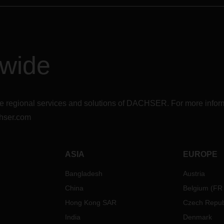
dwide
r the regional services and solutions of DACHSER. For more in
hser.com
ASIA
EUROPE
Bangladesh
Austria
China
Belgium
(
FR
Hong Kong SAR
Czech Repub
India
Denmark