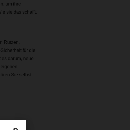
n, um ihre
e sie das schafft,
on Rützen,
Sicherheit für die
t es darum, neue
r eigenen
ören Sie selbst.