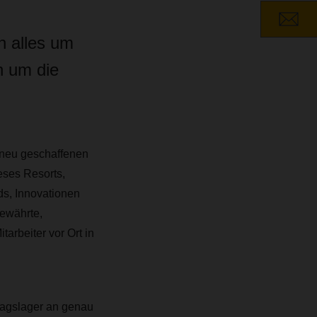
 alles um
ch um die
 neu geschaffenen
eses Resorts,
ds, Innovationen
bewährte,
arbeiter vor Ort in
hlagslager an genau