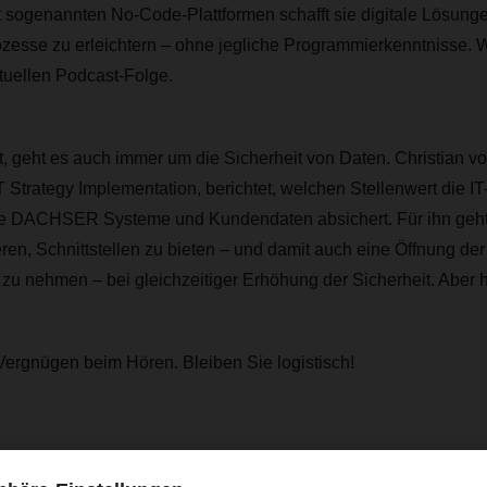
t sogenannten
No-Code-Plattformen schafft sie digitale Lösunge
ozesse zu erleichtern – ohne jegliche Programmierkenntnisse. Wi
ktuellen Podcast-Folge.
, geht es auch immer um die Sicherheit von Daten. Christian v
Strategy Implementation, berichtet,
welchen Stellenwert die IT-
wie DACHSER Systeme und Kundendaten absichert. Für ihn geh
eren, Schnittstellen zu bieten – und damit auch eine Öffnung de
uf zu nehmen – bei gleichzeitiger Erhöhung der Sicherheit. Aber h
Vergnügen beim Hören. Bleiben Sie logistisch!