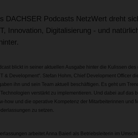
es DACHSER Podcasts NetzWert dreht sich
, Innovation, Digitalisierung - und natürli
inter.
t blickt in seiner aktuellen Ausgabe hinter die Kulissen des
„IT & Development“. Stefan Hohm, Chief Development Officer di
gaben ihn und sein Team aktuell beschäftigen. Es geht um Tren
 Technologien verstärkt zu implementieren. Und dabei auf das 
-how und die operative Kompetenz der Mitarbeiterinnen und Mit
erlassungen zu setzen.
derlassungen arbeitet Anna Baierl als Betriebsleiterin im Umsc