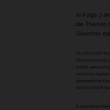
In Folge 3 d
die Themen IT
Gesichter dah
Der DACHSER Podcas
Vorstandsressorts 
erzählt, welche Auf
und darum, digitale
handwerkliche Know
den DACHSER Nied
In einer dieser Nie