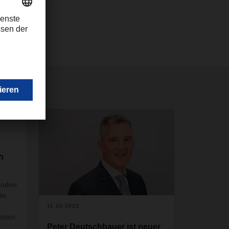
hser.com
n
enden
te
11.10.2023
erten
Peter Deutschbauer ist neuer