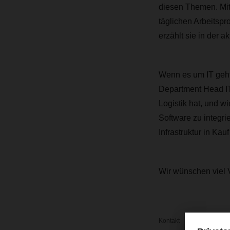
diesen Themen. Mi
täglichen Arbeitspr
erzählt sie in der a
Wenn es um IT geht
Department Head IT 
Logistik hat, und 
Software zu integri
Infrastruktur in Ka
Wir wünschen viel 
Kontakt