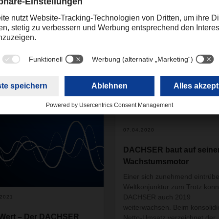
Relations - Redaktion Podcast
podcast.kempten@dac
en
07.04.2020
DACHSER baut auf seine
Wachstumsmotor
Einer sich zunehmend eintrüb
Weltkonjunktur zum Trotz konn
DACHSER auch 2019
.2021
weiterwachsen. Beim konsolidi
Wert – Der DACHSER
Netto-Umsatz verzeichnet der