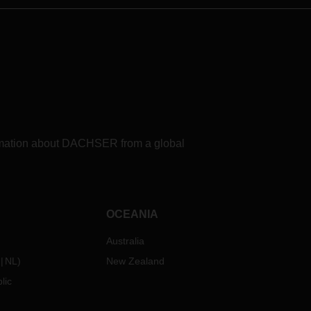
formation about DACHSER from a global
OCEANIA
Australia
NL
)
New Zealand
lic