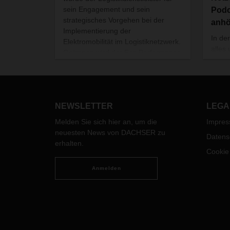
sein Engagement und sein
Podc
strategisches Vorgehen bei der
anh
Implementierung der
In de
Elektromobilität im Logistiknetzwerk.
alles
Getragen wird der Eco Performance
emiss
Awards 2025 von
DACHS
Branchenverbänden aus
ander
Deutschland und der Schweiz,
umse
darunter Astag, BGL, BWVL, DSLV
NEWSLETTER
LEGA
sowie SpedlogSwiss. Die Verleihung
des Nachhaltigkeitspreises fand am
Melden Sie sich hier an, um die
Impre
28. Oktober im Rahmen des DEKRA
neuesten News von DACHSER zu
Datens
Zukunftskongress Nutzfahrzeuge
erhalten.
2025 in Berlin statt.
Cookie
Anmelden