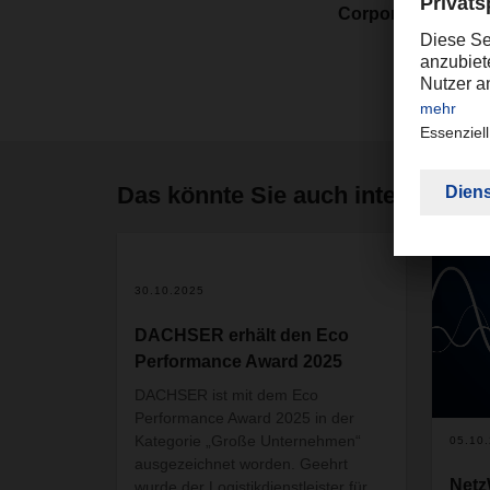
Corporate Public 
Das könnte Sie auch interessier
2
30.10.2025
DACHSER erhält den Eco
Performance Award 2025
DACHSER ist mit dem Eco
Performance Award 2025 in der
Kategorie „Große Unternehmen“
05.10
ausgezeichnet worden. Geehrt
Netz
wurde der Logistikdienstleister für