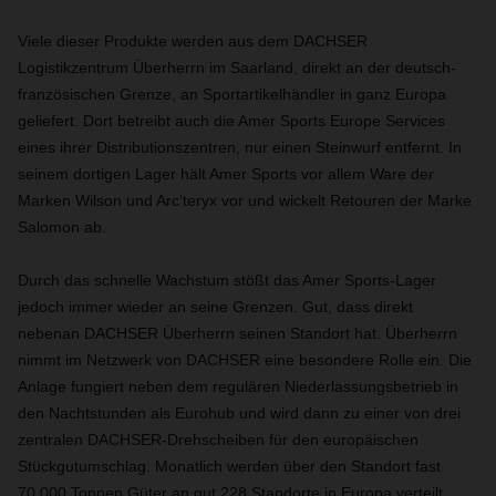
Viele dieser Produkte werden aus dem DACHSER
Logistikzentrum Überherrn im Saarland, direkt an der deutsch-
französischen Grenze, an Sportartikelhändler in ganz Europa
geliefert. Dort betreibt auch die Amer Sports Europe Services
eines ihrer Distributionszentren, nur einen Steinwurf entfernt. In
seinem dortigen Lager hält Amer Sports vor allem Ware der
Marken Wilson und Arc’teryx vor und wickelt Retouren der Marke
Salomon ab.
Durch das schnelle Wachstum stößt das Amer Sports-Lager
jedoch immer wieder an seine Grenzen. Gut, dass direkt
nebenan DACHSER Überherrn seinen Standort hat. Überherrn
nimmt im Netzwerk von DACHSER eine besondere Rolle ein. Die
Anlage fungiert neben dem regulären Niederlassungsbetrieb in
den Nachtstunden als Eurohub und wird dann zu einer von drei
zentralen DACHSER-Drehscheiben für den europäischen
Stückgutumschlag. Monatlich werden über den Standort fast
70.000 Tonnen Güter an gut 228 Standorte in Europa verteilt.