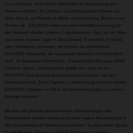
Lyon zu finden. Dort wickelt DACHSER die Auslieferung von
Salomon-Artikeln, der größten und erfolgreichsten Marke von
Amer Sports, an Reseller in Mittel- und Osteuropa, Benelux und
Nordics ab.
„DACHSER bietet uns eine einheitliche Lösung für
den Versand ab allen unseren Logistikzentren. Egal, ob wir Ware
aus einem unserer Lager in Deutschland, Frankreich, Finnland
oder Schottland versenden, wir kennen die einheitlichen
DACHSER-Standards, die europaweit identisch und verbindlich
sind“, so Sebastian Chrometzka, Transportation Manager EMEA
bei Amer Sports. „Grundsätzlich gefällt uns, dass wir bei
DACHSER eine zentrale Ansprechpartnerin haben, die sich
federführend als „Team Captain“ in Abstimmung mit ihren lokalen
DACHSER Kollegen vor Ort in den Niederlassungen um unsere
Belange kümmert.“
Mit den sich deutlich abzeichnenden Veränderungen des
Einzelhandels werden künftig auch mehr eigene Markenshops in
den Innenstädten an Bedeutung gewinnen. So plant Amer Sports,
für die Marken Salomon und Peak Performance weitere