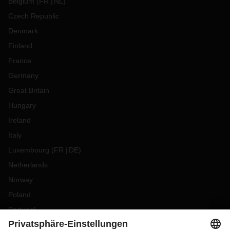
Belgium
(
FR
NL
)
Czech Republic
Denmark
Finland
France
Germany
Great Britain
Hungary
Ireland
Italy
Luxembourg
(
FR
DE
)
Netherlands
Norway
Poland
Portugal
Romania