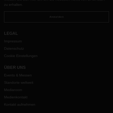
Engpässen. Wie aus dem akuten Lieferkettenstress bei
zu erhalten.
DACHSER Air & Sea Logistics innovative und kreative
Lösungen für Kunden entstanden sind, erzählt unsere
Anmelden
neueste Podcast-Folge.
LEGAL
Impressum
Datenschutz
Cookie Einstellungen
ÜBER UNS
Events & Messen
Standorte weltweit
Mediaroom
Medienkontakt
Kontakt aufnehmen