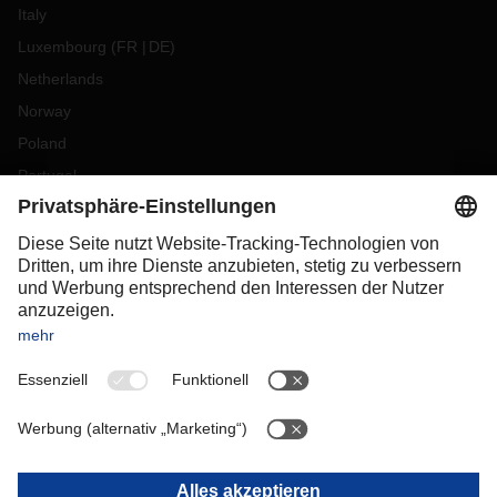
Italy
Luxembourg
(
FR
DE
)
Netherlands
Norway
Poland
Portugal
Romania
Slovakia
Spain
Sweden
Switzerland
(
DE
FR
)
Turkey
OCEANIA
Australia
New Zealand