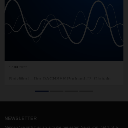
17.03.2022
NetzWert – Der DACHSER Podcast #7: Globale
Lieferketten unter Stress
Logistik ist ein komplexes System, bei dem die
verschiedenen Rädchen ganz exakt ineinandergreifen
müssen. Doch Covid-19-Ausbrüche in asiatischen See- und
Flughäfen, wie aktuell wieder in Hongkong, haben dazu
NEWSLETTER
geführt, dass das System aus der Balance geraten ist. Der
Krieg in der Ukraine führt nun zu weiteren Knappheiten und
Melden Sie sich hier an, um die neuesten News von DACHSER