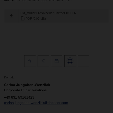
auf 10 Standorte mit 1.300 Mitarbeitenden.
PM_Müller Fresh neuer Partner im EFN
PDF (0,09 MB)
Kontakt
Carina Jungchen-Wenzlick
Corporate Public Relations
+49 831 59161423
carina.jungchen-wenzlick@dachser.com