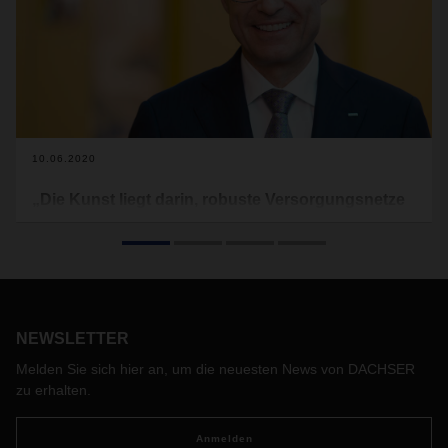
10.06.2020
„Die Kunst liegt darin, robuste Versorgungsnetze
aufzubauen“
Was sind die Lehren aus der aktuellen Krise? Bernhard
Simon, CEO von DACHSER, über die Zukunft der globalen
Warenströme.
NEWSLETTER
Melden Sie sich hier an, um die neuesten News von DACHSER
zu erhalten.
Anmelden