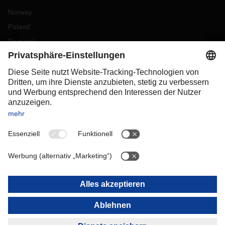
Norway
Poland
Portugal
Romania
Slovakia
Spain
Sweden
Switzerland
(
DE
FR
)
Turkey
OCEANIA
Australia
New Zealand