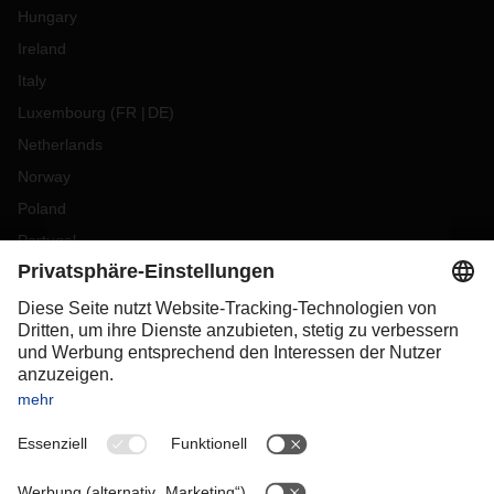
Hungary
Ireland
Italy
Luxembourg
(
FR
DE
)
Netherlands
Norway
Poland
Portugal
Romania
Slovakia
Spain
Sweden
Switzerland
(
DE
FR
)
Turkey
OCEANIA