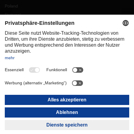
Poland
Portugal
Romania
Slovakia
Spain
Sweden
Switzerland
(
DE
FR
)
Turkey
OCEANIA
Australia
New Zealand