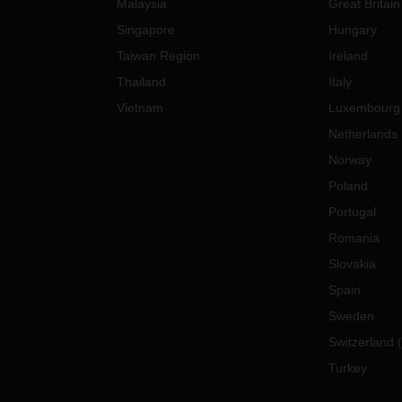
Malaysia
Great Britain
Singapore
Hungary
Taiwan Region
Ireland
Thailand
Italy
Vietnam
Luxembourg
Netherlands
Norway
Poland
Portugal
Romania
Slovakia
Spain
Sweden
Switzerland
(
Turkey