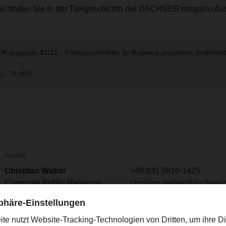
el finden Sie in der Titelgeschichte der DACHSER magazin Au
 magazin 01/21 - Titelgeschichte: In Balance zwischen Stabilitä
(1,79 MB)
Kontakt
Christian Weber
+49 831 5916-1425
Corporate Public Relations
christian.weber@dachser.