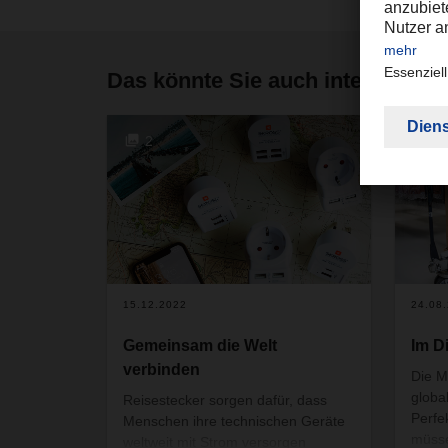
Das könnte Sie auch interessier
2
3
15.12.2022
24.08
Gemeinsam die Welt
Im D
verbinden
Die M
globa
Reisestecker sorgen dafür, dass
Perfek
Menschen ihre technischen Geräte
müsse
weltweit mit Strom versorgen