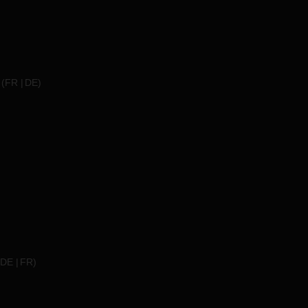
(
FR
DE
)
DE
FR
)