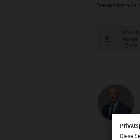
Den gesamten Artik
DACHSER
Wandel
PDF 