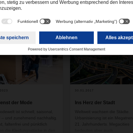
en
2
.2023
30.01.2017
ienst der Mode
Ins Herz der Stadt
odewelt ist schnell, saisonal,
Weltweit wachsen die Städte.
l – und zunehmend nachhaltig.
Urbanisierung ist ein Megatre
t, faltenfrei und pünktlich
21. Jahrhunderts. Megacities
n die Kleidungsstücke in den
bedeuten aber auch