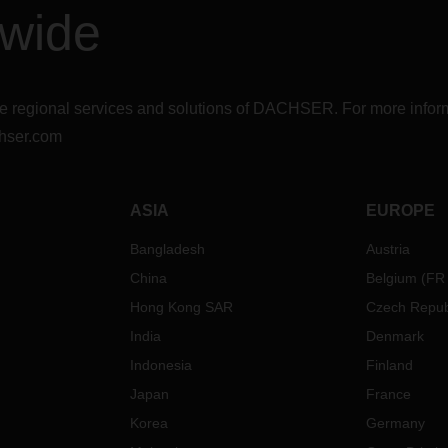
dwide
r the regional services and solutions of DACHSER. For more in
hser.com
ASIA
EUROPE
Bangladesh
Austria
China
Belgium
(
FR
Hong Kong SAR
Czech Repub
India
Denmark
Indonesia
Finland
Japan
France
Korea
Germany