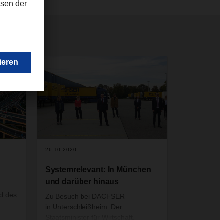
26.10.2020
Systemrelevant: In München
und darüber hinaus
nd des
Zu Besuch bei DACHSER
in Unterschleißheim: Der
Staatsminister für Wirtschaft,