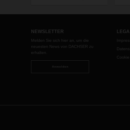
Mode
können. Um die
Herau
Liefergeschwindigkeit dieser
Bran
Produkte zu erhöhen und um näher
Logist
an den Kunden zu sein, begann der
Schweizer Hersteller WorldConnect
NEWSLETTER
LEGA
AG seine Logistik mit DACHSER neu
Melden Sie sich hier an, um die
Impre
zu ordnen.
neuesten News von DACHSER zu
Datens
erhalten.
Cookie
Anmelden