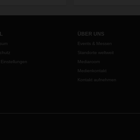
geschäften ankommen. Eine
Megaherausforderungen an di
sforderung, der sich die
City-Distribution. Auch DACH
chenlösung DACHSER Fashion
testet bereits innovative,
ics stellt.
zukunftsfähige Lösungen.
L
ÜBER UNS
ssum
Events & Messen
chutz
Standorte weltweit
 Einstellungen
Mediaroom
Medienkontakt
Kontakt aufnehmen