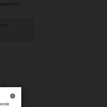
sgabe 01/21.
t und
com