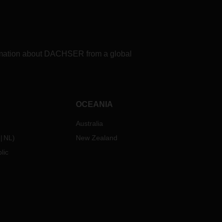
formation about DACHSER from a global
OCEANIA
Australia
NL
)
New Zealand
lic