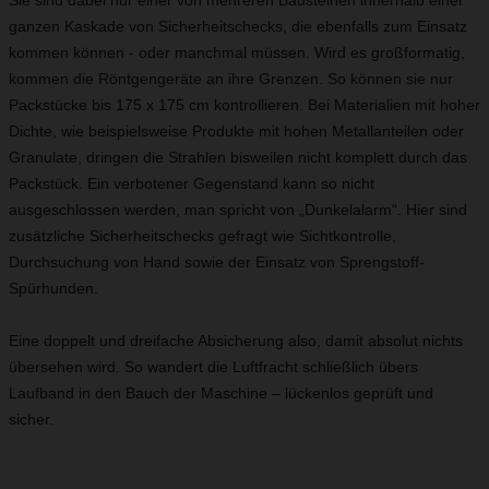
Sie sind dabei nur einer von mehreren Bausteinen innerhalb einer
ganzen Kaskade von Sicherheitschecks, die ebenfalls zum Einsatz
kommen können - oder manchmal müssen. Wird es großformatig,
kommen die Röntgengeräte an ihre Grenzen. So können sie nur
Packstücke bis 175 x 175 cm kontrollieren. Bei Materialien mit hoher
Dichte, wie beispielsweise Produkte mit hohen Metallanteilen oder
Granulate, dringen die Strahlen bisweilen nicht komplett durch das
Packstück. Ein verbotener Gegenstand kann so nicht
ausgeschlossen werden, man spricht von „Dunkelalarm“. Hier sind
zusätzliche Sicherheitschecks gefragt wie Sichtkontrolle,
Durchsuchung von Hand sowie der Einsatz von Sprengstoff-
Spürhunden.
Eine doppelt und dreifache Absicherung also, damit absolut nichts
übersehen wird. So wandert die Luftfracht schließlich übers
Laufband in den Bauch der Maschine – lückenlos geprüft und
sicher.