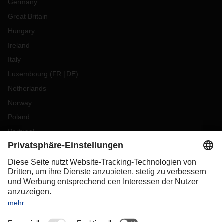
Germany
Great Britain
Hungary
Ireland
Italy
Luxembourg
(
FR
DE
)
Netherlands
Norway
Poland
Portugal
Romania
Slovakia
Spain
Sweden
Switzerland
(
DE
FR
)
Turkey