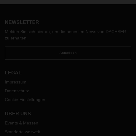
Namibia. Für Testzwecke reisten die Autos in einer eigens
gecharterten Boeing 747-400 F nach Afrika, DACHSER
kümmerte sich um Verzollung und die
Sicherheitsüberprüfungen. Für die Hinreise standen nur 72
NEWSLETTER
Stunden zwischen Abholung in Berlin und Auslieferung in
Melden Sie sich hier an, um die neuesten News von DACHSER
Walvis Bay zur Verfügung.
zu erhalten.
Anmelden
LEGAL
Impressum
Datenschutz
Cookie Einstellungen
ÜBER UNS
Events & Messen
Standorte weltweit