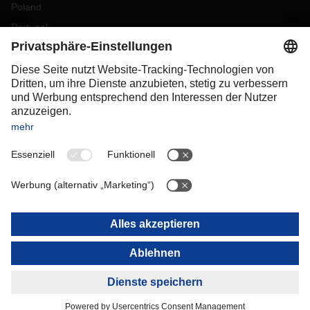
Poland
Portugal
Romania
Slovakia
Spain
Sweden
Switzerland
(
DE
FR
)
Turkey
OCEANIA
Australia
New Zealand