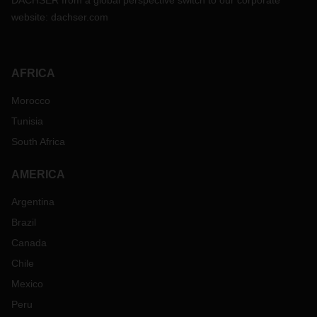
DACHSER from a global perspective switch to our corporate
website:
dachser.com
AFRICA
Morocco
Tunisia
South Africa
AMERICA
Argentina
Brazil
Canada
Chile
Mexico
Peru