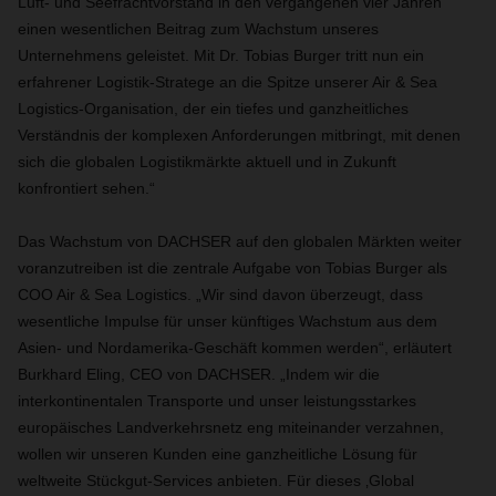
Luft- und Seefrachtvorstand in den vergangenen vier Jahren
einen wesentlichen Beitrag zum Wachstum unseres
Unternehmens geleistet. Mit Dr. Tobias Burger tritt nun ein
erfahrener Logistik-Stratege an die Spitze unserer Air & Sea
Logistics-Organisation, der ein tiefes und ganzheitliches
Verständnis der komplexen Anforderungen mitbringt, mit denen
sich die globalen Logistikmärkte aktuell und in Zukunft
konfrontiert sehen.“
Das Wachstum von DACHSER auf den globalen Märkten weiter
voranzutreiben ist die zentrale Aufgabe von Tobias Burger als
COO Air & Sea Logistics. „Wir sind davon überzeugt, dass
wesentliche Impulse für unser künftiges Wachstum aus dem
Asien- und Nordamerika-Geschäft kommen werden“, erläutert
Burkhard Eling, CEO von DACHSER. „Indem wir die
interkontinentalen Transporte und unser leistungsstarkes
europäisches Landverkehrsnetz eng miteinander verzahnen,
wollen wir unseren Kunden eine ganzheitliche Lösung für
weltweite Stückgut-Services anbieten. Für dieses ‚Global