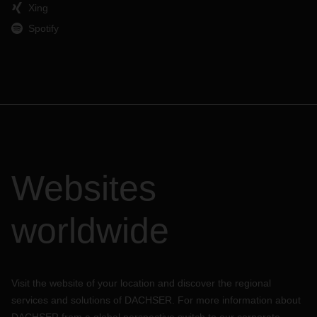
Xing
Bei Fragen wenden Sie sich bitte gerne an ihren gewohnten
Spotify
DACHSER Ansprechpartner, um Informationen zu Ihrer
Sendung zu erhalten.
Websites
worldwide
Visit the website of your location and discover the regional
services and solutions of DACHSER. For more information about