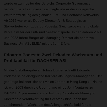
wurde er zum Leiter des Bereichs Corporate Governance
berufen. Bereits zu dieser Zeit begleitete er die strategische
Weiterentwicklung des globalen Luft- und Seefracht-Netzwerks.
Ab 2019 war er als Deputy Director Air & Sea Logistics
Stellvertreter von Edoardo Podestà. Gleichzeitig war er globaler
Verkaufsleiter der Luft- und Seefrachtsparte. In den Jahren 2021
und 2022 führte Burger als Managing Director die operative
Business Unit ASL EMEA mit großem Erfolg.
Edoardo Podestà: Zwei Dekaden Wachstum und
Profitabilität für DACHSER ASL
Mit der Stabübergabe an Tobias Burger schließt Edoardo
Podestà seine erfolgreiche Karriere als Logistik-Manager ab. Der
gebürtige Italiener, der seit vielen Jahren in Hong Kong zu Hause
ist, war 2003 durch die Übernahme eines Joint Ventures zu
DACHSER gekommen. Zunächst trug Podestà als Managing
Director die Verantwortung für Greater China, dann mit
zunehmendem Wachstum des Asiengeschäfts bald für die