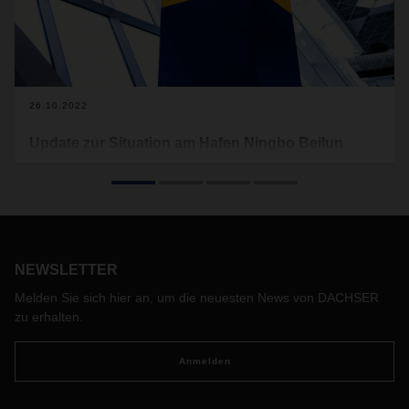
26.10.2022
Update zur Situation am Hafen Ningbo Beilun
Aufgrund der COVID-19-Alarmierung ist es zu einer
vorübergehenden Schließung des Hafens Ningbo Beilun
gekommen. Die Situation hat sich inzwischen entspannt und
es haben sich folgende Änderungen ergeben:
Im Allgemeinen haben sich die Beschränkungen im Bezirk
NEWSLETTER
Beilun seit dem 24. Oktober 2022 allmählich gelockert.
Bestimmte Bereiche im Bezirk wurden geöffnet und
Melden Sie sich hier an, um die neuesten News von DACHSER
dienen als "grüner Kanal", über welchen FCL- und LCL-
zu erhalten.
LKW mit Genehmigung in das Seehafengebiet ein- und
ausfahren können.
Anmelden
Immer mehr Fahrer von LKW erhalten einen "grünen
Code", eine Genehmigung, die es ihnen erlaubt, die