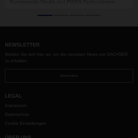
Europaweite Studie zu LPWAN-Technologien
Eine schnelle und sichere Datenübertragung wird in der
digitalisierten Logistik immer wichtiger. Eine vorhandene
Kommunikationsinfrastruktur bildet dafür die
Grundvoraussetzung. Um zu untersuchen, wie zuverlässig
die verschiedenen Kommunikationsnetzwerke sind, haben
Forscherinnen und Forscher des Fraunhofer-Instituts für
NEWSLETTER
Materialfluss und Logistik IML gemeinsam mit DACHSER
Melden Sie sich hier an, um die neuesten News von DACHSER
und der European Pallet Association e. V. (EPAL) eine Studie
zu erhalten.
durchgeführt. Dafür statteten sie 50 EPAL Europaletten mit
Trackern aus und schickten sie quer durch Europa auf die
Reise.
Anmelden
LEGAL
Impressum
Datenschutz
Cookie Einstellungen
ÜBER UNS