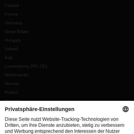
Finland
France
Germany
Great Britain
Hungary
Ireland
Italy
Luxembourg
(
FR
DE
)
Netherlands
Norway
Poland
Portugal
Romania
Slovakia
Spain