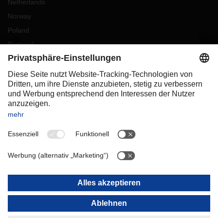
Netherlands
Norway
Poland
Portugal
Romania
Slovakia
Spain
Sweden
Switzerland
(
DE
FR
)
Turkey
OCEANIA
Australia
New Zealand