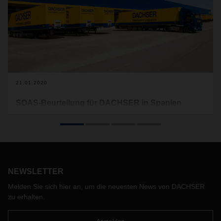
21.01.2020
SQAS-Beurteilung für DACHSER in Spanien
Nach den Standorten Barcelona Nord und Valencia ist nun
auch die Niederlassung im spanischen San Sebastian nach
dem Sicherheits- und Qualitäts-Bewertungssystem SQAS
beurteilt. Damit erfüllt DACHSER die strengen
Anforderungen an einen Logistikdienstleister im
Gefahrgutbereich bei Prozessexzellenz, Qualität,
NEWSLETTER
Nachhaltigkeit, Gesundheit und Sicherheit.
Melden Sie sich hier an, um die neuesten News von DACHSER
zu erhalten.
Anmelden