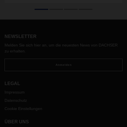
Willebroek
DACHSER investiert in die Niederlassung Willebroek in
Belgien. Im Sommer begann der Ausbau der Umschlaghalle
und die Erweiterung der Parkplätze. Die Bauarbeiten sollen
bis Ende des Jahres abgeschlossen sein.
NEWSLETTER
Melden Sie sich hier an, um die neuesten News von DACHSER
zu erhalten.
Anmelden
LEGAL
Impressum
Datenschutz
Cookie Einstellungen
ÜBER UNS