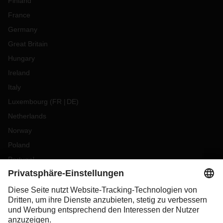
Finland
France
Germany
Great Britain
Hungary
Ireland
Italy
Luxembourg
(
FR
DE
)
Netherlands
Norway
Poland
Portugal
Romania
Slovakia
Spain
Sweden