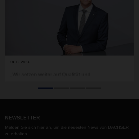
18.12.2024
„Wir setzen weiter auf Qualität und
Zuverlässigkeit“
Eine weltweite schwache Konjunktur, herausfordernde
geopolitische Rahmenbedingungen und ein immer
komplexer werdendes Umfeld - 2024 war ein äußerst
anspruchsvolles Jahr. Doch für DACHSER war es auch von
NEWSLETTER
wichtigen Weichenstellungen und Neuerungen geprägt. Ein
Rückblick von CEO Burkhard Eling.
Melden Sie sich hier an, um die neuesten News von DACHSER
zu erhalten.