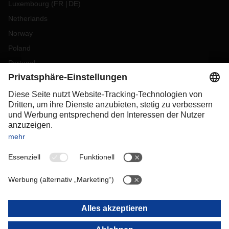
Luxembourg
(
FR
DE
)
Netherlands
Norway
Poland
Portugal
Romania
Slovakia
Spain
Sweden
Switzerland
(
DE
FR
)
Turkey
OCEANIA
Australia
New Zealand