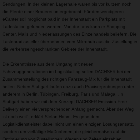
Sendungen. In der kleinen Lagerhalle waren bis vor kurzem noch
die Pferde einer Brauerei untergebracht. Für den wendigeren
eCanter soll möglichst bald in der Innenstadt ein Parkplatz mit
Ladestation gefunden werden. Von dort aus kann er Shopping-
Center, Malls und Niederlassungen des Einzelhandels beliefern. Die
Lastenradzusteller übernehmen vom Mikrohub aus die Zustellung in
die verkehrseingeschränkten Gebiete der Innenstadt.
Die Erkenntnisse aus dem Umgang mit neuen
Fahrzeuggenerationen im Logistikalltag sollen DACHSER bei der
Zusammenstellung des richtigen Fahrzeug-Mix für die Innenstadt
helfen. Neben Stuttgart laufen dazu auch Praxiserprobungen unter
anderem in Berlin, Tübingen, Freiburg, Paris und Málaga. „In
Stuttgart haben wir mit dem Konzept DACHSER Emission-Free
Delivery einen vielversprechenden Anfang gemacht. Aber der Weg
ist noch weit“, erklärt Stefan Hohm. Es gehe dem
Logistikdienstleister dabei nicht um einen einzigen Lösungsansatz,
sondern um vielfältige Maßnahmen, die gleichermaßen auf die
Optimierung von Zustellungen, Wegen und Zeiten einzahlen.