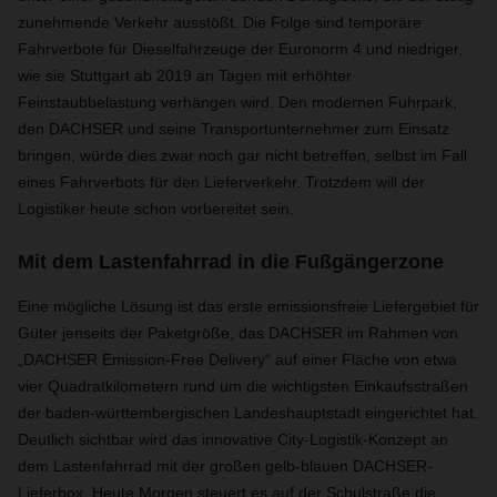
zunehmende Verkehr ausstößt. Die Folge sind temporäre
Fahrverbote für Dieselfahrzeuge der Euronorm 4 und niedriger,
wie sie Stuttgart ab 2019 an Tagen mit erhöhter
Feinstaubbelastung verhängen wird. Den modernen Fuhrpark,
den DACHSER und seine Transportunternehmer zum Einsatz
bringen, würde dies zwar noch gar nicht betreffen, selbst im Fall
eines Fahrverbots für den Lieferverkehr. Trotzdem will der
Logistiker heute schon vorbereitet sein.
Mit dem Lastenfahrrad in die Fußgängerzone
Eine mögliche Lösung ist das erste emissionsfreie Liefergebiet für
Güter jenseits der Paketgröße, das DACHSER im Rahmen von
„DACHSER Emission-Free Delivery“ auf einer Fläche von etwa
vier Quadratkilometern rund um die wichtigsten Einkaufsstraßen
der baden-württembergischen Landeshauptstadt eingerichtet hat.
Deutlich sichtbar wird das innovative City-Logistik-Konzept an
dem Lastenfahrrad mit der großen gelb-blauen DACHSER-
Lieferbox. Heute Morgen steuert es auf der Schulstraße die