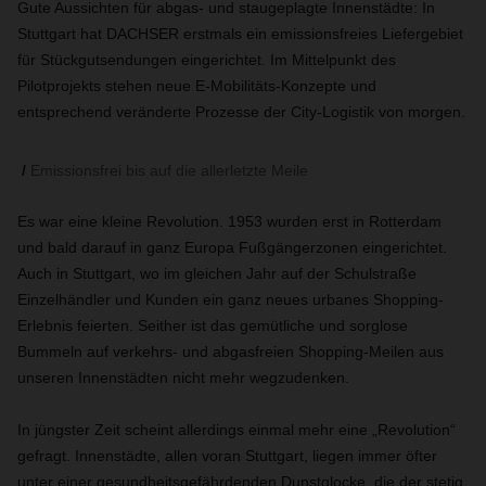
Gute Aussichten für abgas- und staugeplagte Innenstädte: In
Stuttgart hat DACHSER erstmals ein emissionsfreies Liefergebiet
für Stückgutsendungen eingerichtet. Im Mittelpunkt des
Pilotprojekts stehen neue E-Mobilitäts-Konzepte und
entsprechend veränderte Prozesse der City-Logistik von morgen.
Emissionsfrei bis auf die allerletzte Meile
Es war eine kleine Revolution. 1953 wurden erst in Rotterdam
und bald darauf in ganz Europa Fußgängerzonen eingerichtet.
Auch in Stuttgart, wo im gleichen Jahr auf der Schulstraße
Einzelhändler und Kunden ein ganz neues urbanes Shopping-
Erlebnis feierten. Seither ist das gemütliche und sorglose
Bummeln auf verkehrs- und abgasfreien Shopping-Meilen aus
unseren Innenstädten nicht mehr wegzudenken.
In jüngster Zeit scheint allerdings einmal mehr eine „Revolution“
gefragt. Innenstädte, allen voran Stuttgart, liegen immer öfter
unter einer gesundheitsgefährdenden Dunstglocke, die der stetig