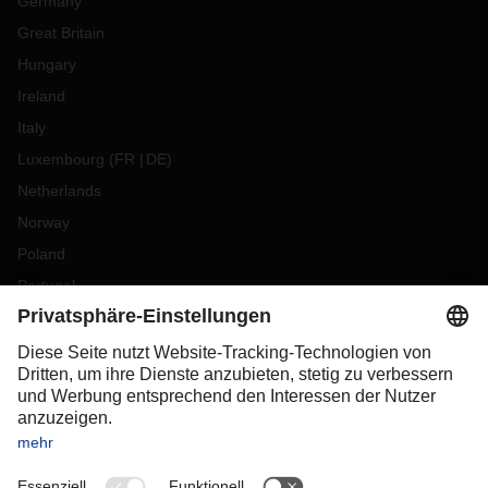
Germany
Great Britain
Hungary
Ireland
Italy
Luxembourg
(
FR
DE
)
Netherlands
Norway
Poland
Portugal
Romania
Slovakia
Spain
Sweden
Switzerland
(
DE
FR
)
Turkey