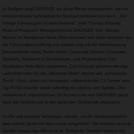
In Stuttgart zeigt DACHSER auf diese Weise exemplarisch, wie ein
emissionsfreies Liefergebiet für Stückgut gestaltet sein kann. „Der
richtige Fahrzeugmix ist entscheidend“, stellt Thomas Schmalz,
Head of Production Management bei DACHSER, fest. Dessen
Bereich im Kemptener Head Office kümmert sich unter anderem um
die Fahrzeugbeschaffung und arbeitet eng mit der Niederlassung
Kornwestheim sowie Stefan Hohm, Corporate Director Corporate
Solutions, Research & Development, und Projektleiterin City-
Distribution Hella Abidi zusammen. Zum Konzept gehören wendige
Lastenfahrräder für die „allerletzte Meile“ ebenso wie „schwereres
Gerät“: Dazu zählen ein kompakter, vollelektrischer 7,5 Tonner vom
Typ FUSO eCanter sowie zukünftig der eActros von Daimler. Den
vollelektrisch angetriebenen 18-Tonnen-Lkw wird DACHSER gleich
nach der Auslieferung in den laufenden Testbetrieb integrieren.
Große und schwere Sendungen werden, wo die Verkehrssituation
dies zulässt, direkt mit dem e-Lkw ausgeliefert. Der eActros versorgt
darüber hinaus das Mikrohub im Stuttgarter Stadtteil Heslach mit