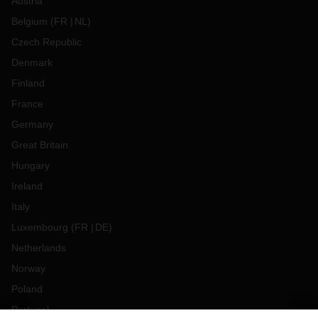
Austria
Belgium
(
FR
NL
)
Czech Republic
Denmark
Finland
France
Germany
Great Britain
Hungary
Ireland
Italy
Luxembourg
(
FR
DE
)
Netherlands
Norway
Poland
Portugal