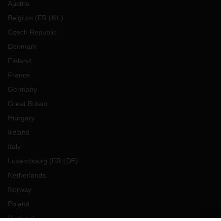
Austria
Belgium
(
FR
NL
)
Czech Republic
Denmark
Finland
France
Germany
Great Britain
Hungary
Ireland
Italy
Luxembourg
(
FR
DE
)
Netherlands
Norway
Poland
Portugal