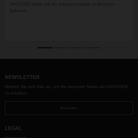
DACHSER heute auf der transport logistic in München
bekannt.
NEWSLETTER
Melden Sie sich hier an, um die neuesten News von DACHSER
zu erhalten.
Anmelden
LEGAL
Impressum