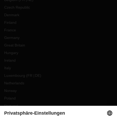
Czech Republic
Denmark
Finland
France
Germany
Great Britain
Hungary
Ireland
Italy
Luxembourg
(
FR
DE
)
Netherlands
Norway
Poland
Portugal
Romania