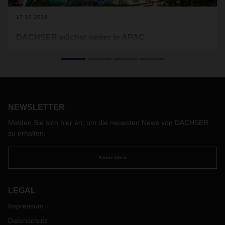
17.10.2016
DACHSER wächst weiter in APAC
Mit einer neuen Dependance in Vietnam und neuen Büros in
Hongkong und Mumbai ist DACHSER Air & Sea Logistics in
der Region Asia Pacific weiter auf Wachstumskurs.
NEWSLETTER
Melden Sie sich hier an, um die neuesten News von DACHSER
zu erhalten.
Anmelden
LEGAL
Impressum
Datenschutz