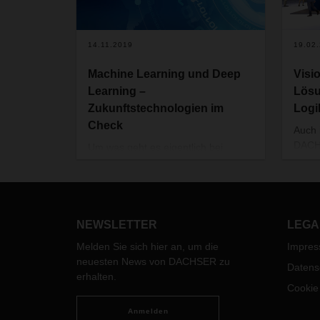
14.11.2019
19.02
Machine Learning und Deep
Visi
Learning –
Lösu
Zukunftstechnologien im
Logi
Check
Auch 
DACHS
Um was geht es eigentlich bei
einem
Machine Learning? Und was hat es
inter
mit Deep Learning auf sich?
Intra
Welchen Nutzen bringen diese
Proze
Zukunftstechnologien ganz konkret
12. M
für die Logistik?
NEWSLETTER
LEGA
auf 
Melden Sie sich hier an, um die
Impre
Stuttg
neuesten News von DACHSER zu
Datens
erhalten.
Cookie
Anmelden