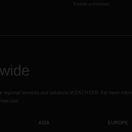
denkt. Zum Glück stehen aber
Kontakt aufnehmen
praktische Hilfsmittel zur
Ladungssicherung parat.
dwide
r the regional services and solutions of DACHSER. For more in
hser.com
ASIA
EUROPE