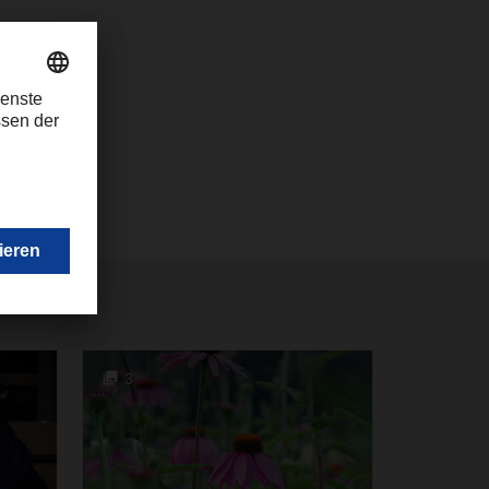
hser.com
3