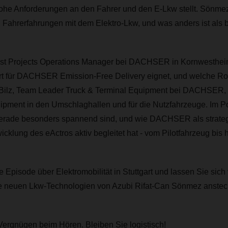
hohe Anforderungen an den Fahrer und den E-Lkw stellt. Sönmez
 Fahrerfahrungen mit dem Elektro-Lkw, und was anders ist als
 ist Projects Operations Manager bei DACHSER in Kornwestheim
art für DACHSER Emission-Free Delivery eignet, und welche Rol
é Bilz, Team Leader Truck & Terminal Equipment bei DACHSER, i
pment in den Umschlaghallen und für die Nutzfahrzeuge. Im Pod
erade besonders spannend sind, und wie DACHSER als strateg
icklung des eActros aktiv begleitet hat - vom Pilotfahrzeug bis h
e Episode über Elektromobilität in Stuttgart und lassen Sie sich
ie neuen Lkw-Technologien von Azubi Rifat-Can Sönmez anstec
Vergnügen beim Hören. Bleiben Sie logistisch!