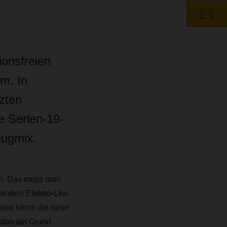
onsfreien
um. In
tzten
e Serien-19-
eugmix.
sen. Das muss man
it dem Elektro-Lkw.
und kennt die neue
 das auf Grund