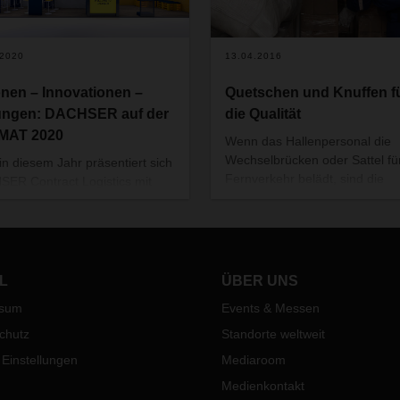
.2020
13.04.2016
onen – Innovationen –
Quetschen und Knuffen f
ngen: DACHSER auf der
die Qualität
MAT 2020
Wenn das Hallenpersonal die
Wechselbrücken oder Sattel fü
in diesem Jahr präsentiert sich
Fernverkehr belädt, sind die
ER Contract Logistics mit
Fähigkeiten eines Tetris-Meist
 eigenen Stand auf der
gefordert. Es gilt nämlich, am
nationalen Fachmesse für
oder im Doppelstock so viel W
logistik-Lösungen und
wie möglich zu verladen, und
ssmanagement. Vom 10. bis
gleichzeitig keine Lücken zu la
ärz findet die LogiMAT 2020
L
ÜBER UNS
damit nichts verrutscht.
dem Messegelände am
ssum
Events & Messen
Abmessungen, Verpackungen,
arter Flughafen statt.
Gewichtsbegrenzungen oder d
chutz
Standorte weltweit
Ankunftszeiten der
 Einstellungen
Mediaroom
Nahverkehrsfahrzeuge machen
Aufgabe oft schwerer, als man
Medienkontakt