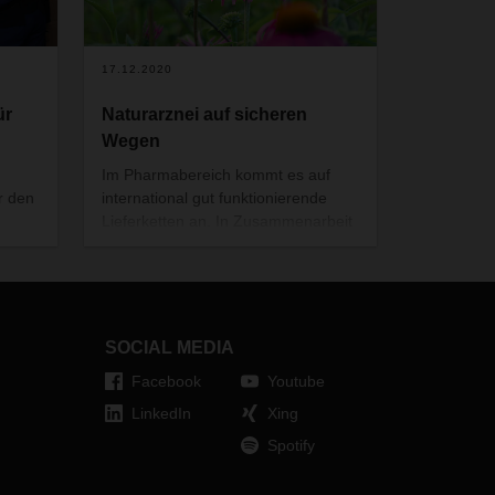
17.12.2020
ür
Naturarznei auf sicheren
Wegen
Im Pharmabereich kommt es auf
r den
international gut funktionierende
Lieferketten an. In Zusammenarbeit
ers
mit Naturarzneihersteller A.Vogel hat
 Boden
DACHSER durch einen eigenen
are
interdisziplinären,
qualitätsgetriebenen
ssen,
Beratungsansatz eine logistische
SOCIAL MEDIA
Mehrwertlösung erarbeitet und
Facebook
Youtube
implementiert.
ie
LinkedIn
Xing
Spotify
 die