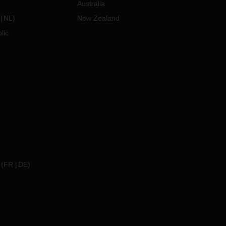
Australia
NL
)
New Zealand
lic
(
FR
DE
)