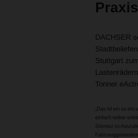
Praxis
DACHSER setz
Stadtbeliefer
Stuttgart zum
Lastenrädern
Tonner eAct
„Das ist ein so ein
einfach selber erle
Sönmez ist Auszubi
Fahrzeuggeneration