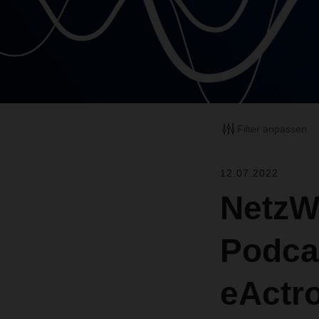
Filter anpassen
12.07.2022
NetzW
Podcas
eActr