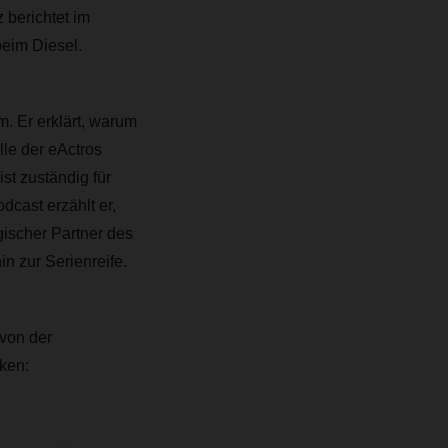
 berichtet im
 beim Diesel.
. Er erklärt, warum
le der eActros
st zuständig für
cast erzählt er,
ischer Partner des
in zur Serienreife.
 von der
ken: