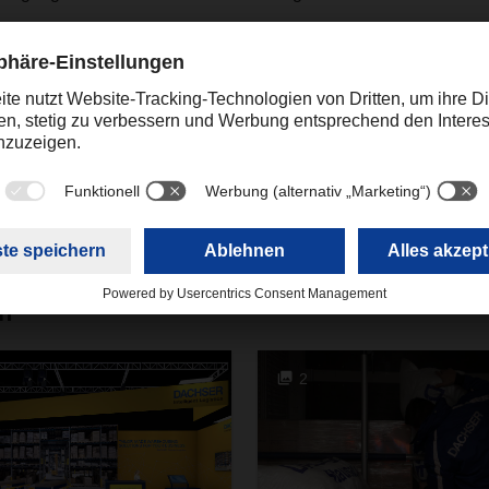
Relations - Redaktion Podcast
podcast.kempten@dac
en
2