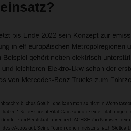
einsatz?
t bis Ende 2022 sein Konzept zur emissi
ung in elf europäischen Metropolregionen 
 Beispiel gehört neben elektrisch unterstü
 und leichteren Elektro-Lkw schon der erst
ros von Mercedes-Benz Trucks zum Fahrz
 unbeschreibliches Gefühl, das kann man so nicht in Worte fas
bt haben.“ So beschreibt Rifat-Can Sönmez seine Erfahrungen m
ldender zum Berufskraftfahrer bei DACHSER in Kornwestheim 
 des eActros gut. Seine Touren gehen meistens nach Stuttgart,