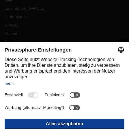
Italy
Luxembourg
(
FR
DE
)
Netherlands
Norway
Poland
Portugal
Romania
Slovakia
Spain
Sweden
Switzerland
(
DE
FR
)
Turkey
OCEANIA
Australia
New Zealand