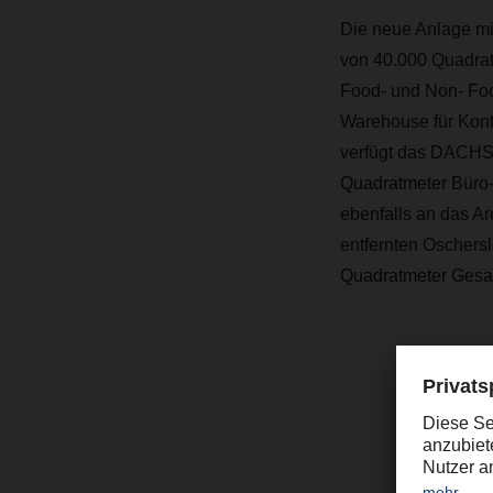
Die neue Anlage mit
von 40.000 Quadrat
Food- und Non- Food
Warehouse für Kont
verfügt das DACHSE
Quadratmeter Büro- 
ebenfalls an das A
entfernten Oscher
Quadratmeter Gesamt
“
u
W