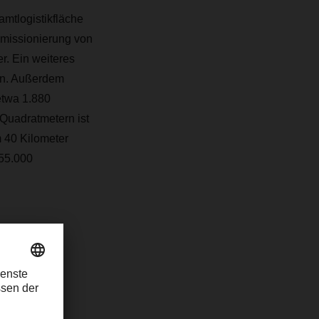
amtlogistikfläche
mmissionierung von
r. Ein weiteres
ern. Außerdem
etwa 1.880
 Quadratmetern ist
 40 Kilometer
55.000
zen für
auf
”