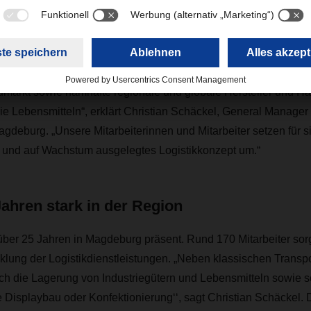
ristian Schäckel, General Manager, DACHSER Logistikzentr
nlage übernehmen wir Lager- und Distributionsdienstleistungen
arkt sowie namhafte regionale und globale Hersteller und Hä
ie Lebensmitteln“, erklärt Christian Schäckel, General Manager
gdeburg. „Unsere Mitarbeiterinnen und Mitarbeiter setzen für si
es und auf Wachstum ausgelegtes Logistikkonzept um.“
Jahren stark in der Region
ber 25 Jahren in Magdeburg präsent. Rund 170 Mitarbeiter sorg
lung der Logistikdienstleistungen. „Neben klassischen Transpo
h die Lagerung von Industriegütern und Lebensmitteln sowie 
 Displaybau oder Konfektionierung‘‘, sagt Christian Schäckel