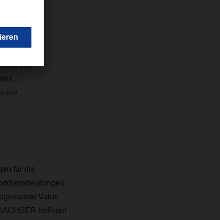
um Magdeburg
 für unseren
ndler von
 des
e ein
en für die
rtdienstleistungen
sogenannte Value
. DACHSER befindet