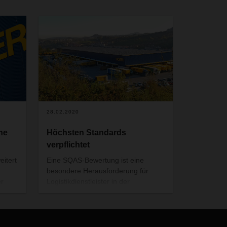
28.02.2020
he
Höchsten Standards
verpflichtet
itert
Eine SQAS-Bewertung ist eine
besondere Herausforderung für
er
Logistikdienstleister in der
Chemiebranche. Nach den
. Der
Standorten Barcelona Nord und
Valencia ist nun beispielsweise auch
ionen
die DACHSER Niederlassung im