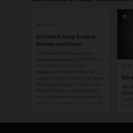
2
04.06.2024
DACHSER bringt E-Lkw in
Bremen zum Einsatz
Die Bremer Niederlassung des
Logistikdienstleisters DACHSER hat
ihren ersten E-Lkw in den
07.10
Regelbetrieb übernommen. Seit
Ein 
wenigen Wochen werden mit einem
batterieelektrischen 16-Tonner von
Was 1
Renault Trucks im Nahverkehr in
Hinte
und um Bremen lokal emissionsfrei
began
Waren transportiert. Vor Ort werden
weltw
also keine Stickoxide und
profe
Treibhausgasemissionen freigesetzt.
Nilfi
hat d
Produ