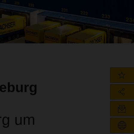
eburg
rg um