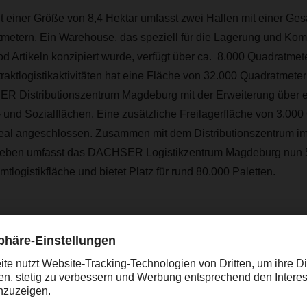
 einer Größe von 8,4 Hektar umfasst zwei Hallen mit einer Ges
metern. Ein Warehouse, das speziell für die Lagerung und Ko
 Artikeln konzipiert wurde, verfügt über ca. 8.000 Quadratmete
raktlogistikaktivitäten hat eine Fläche von 32.000 Quadratmet
R Distributionszentrum Magdeburg mit der Erweiterung über 
und Sozialflächen. Eine zusätzliche Freilagerfläche von 3.000
real angeschlossen. Zusammen mit dem Distributionszentrum im
sleben umfasst das DACHSER Logistikzentrum Magdeburg nun 
logistikfläche und bietet Platz für rund 80.000 Paletten.
Unsere Mitarbeiterinnen und Mitarbeiter set
nsere Kunden ein zukunftsorientiertes und 
achstum ausgelegtes Logistikkonzept um. 