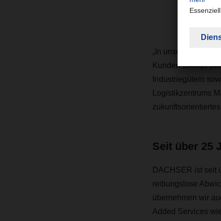
Ch
„In unserer neuen A
Kunden Globus Baum
Industriegütern sow
Logistikzentrums Ma
zukunftsorientiert
Seit über 25 
DACHSER ist seit ü
reibungslose Abwick
übernehmen wir auc
Added Services wie