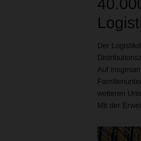
40.00
Logist
Der Logistik
Distribution
Auf insgesam
Familienunt
weiteren Unt
Mit der Erwe