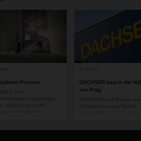
.2021
27.06.2023
sauberer Prozess
DACHSER baut in der Nä
von Prag
906 in einer
rhofwerkstatt in Kopenhagen
DACHSER Czech Republic erwe
n, wurde zu einem der
die Niederlassung in Kladno,
eit führenden Anbieter
nordwestlich von Prag, mit ein
ssioneller Reinigungsgeräte:
neuen Umschlaghalle und
sk. Gemeinsam mit DACHSER
modernen Verwaltungsräumen
as Unternehmen seine
Logistikdienstleister plant eine
ktions- und Logistikprozesse
Investition von knapp 12,6 Mill