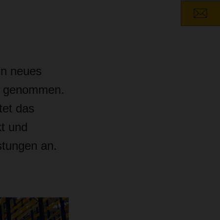
in neues
eb genommen.
tet das
t und
stungen an.