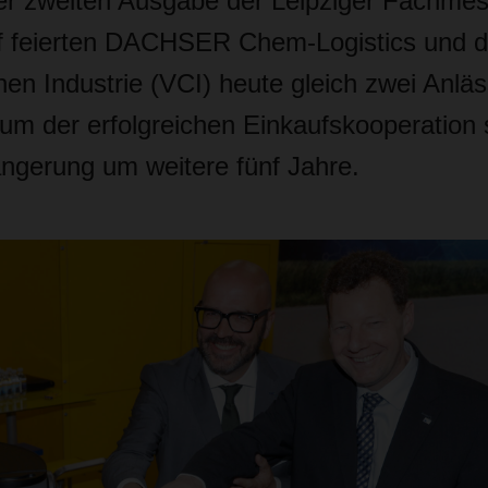
r zweiten Ausgabe der Leipziger Fachme
f feierten DACHSER Chem-Logistics und 
en Industrie (VCI) heute gleich zwei Anlä
äum der erfolgreichen Einkaufskooperation 
ängerung um weitere fünf Jahre.