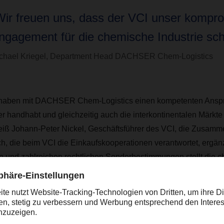
Wir freuen uns, dass der VCI unser kompr
ngagement für die chemische Industrie sch
chael Kriegel, Department Head DACHSER Chem-Logistics
 haben mit DACHSER Chem-Logistics einen kompetenten Anspre
er handhabt und gleichzeitig auch die interkontinentalen Märkt
eiß Johann-Peter Nickel, Geschäftsführer des VCI, die Zusamm
h, die beim VCI die Einkaufskooperationen verantwortet, ergänzt
n und zahlreichen rechtlichen Sonderbestimmungen stellt die c
an ihre Partner, allen voran an die Logistik. Einen zuverlässig
 finden, ist für den deutschen Mittelstand ein entscheidender 
ird belohnt