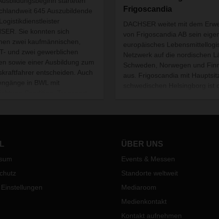
usbildungsbeginn starteten
Frigoscandia
chlandweit 645 Auszubildende
Logistikdienstleister
DACHSER weitet mit dem Erw
ER. Sie konnten sich
von Frigoscandia AB sein eige
hen zwei kaufmännischen,
europäisches Lebensmittellogis
IT- und zwei gewerblichen
Netzwerk auf die nordischen L
en sowie einer Ausbildung zum
Schweden, Norwegen und Fin
skraftfahrer entscheiden. Auch
aus. Frigoscandia mit Hauptsit
engänge in BWL mit
schwedischen Helsingborg ist 
ichtung Spedition, Transport
führende Anbieter von
ogistik sowie Informatik oder
temperaturgeführter und
chaftsinformatik bietet das
Tiefkühllogistik auf dem nordi
ienunternehmen in
Markt. Der Zukauf bedarf noch
ration mit Hochschulen an.
Zustimmung der europäischen
L
ÜBER UNS
Wettbewerbsbehörden.
ssum
Events & Messen
chutz
Standorte weltweit
 Einstellungen
Mediaroom
Medienkontakt
Kontakt aufnehmen