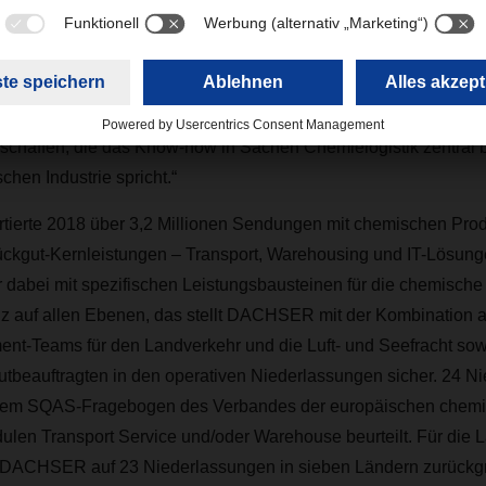
hen Logistikdienstleister und Verband positiv in eine partnersc
ass der VCI unser kompromissloses Engagement für die chemisch
ert Michael Kriegel, Department Head DACHSER Chem-Logisti
erung um fünf Jahre. „Mit DACHSER Chem-Logistics haben wir e
chaffen, die das Know-how in Sachen Chemielogistik zentral b
hen Industrie spricht.“
erte 2018 über 3,2 Millionen Sendungen mit chemischen Prod
tückgut-Kernleistungen – Transport, Warehousing und IT-Lösung
er dabei mit spezifischen Leistungsbausteinen für die chemische 
 auf allen Ebenen, das stellt DACHSER mit der Kombination a
t-Teams für den Landverkehr und die Luft- und Seefracht sow
utbeauftragten in den operativen Niederlassungen sicher. 24 N
dem SQAS-Fragebogen des Verbandes der europäischen chemis
ulen Transport Service und/oder Warehouse beurteilt. Für die 
 DACHSER auf 23 Niederlassungen in sieben Ländern zurückgr