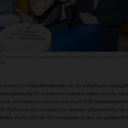
ts.: Michael Kriegel, Department Head Dachser Chem-Logistics und Joh
VCI.
e Seiten ihre Einkaufskooperation für die europäische Stückgutlo
ationalisierung der chemischen Industrie weitete sich die Zu
ale Luft- und Seefracht-Services aus. Rund 1700 Mitgliedsunte
der 90 Prozent des Umsatzes der chemisch-pharmazeutischen In
ntiert. Damit zählt der VCI hierzulande zu den vier größten In