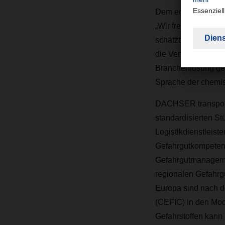
Dem entsprechend se
„Wir freuen uns, d
schätzt“, kommenti
die
Vertragsverläng
Branchenlösung ges
Sprache der chemisc
DACHSER transporti
standardisierten S
Logistikdienstleist
Gefahrgutkompetenz
Gefahrgutmanagemen
regionalen Gefahrg
Europa sind nach 
(CEFIC) in den Mod
Gefahrstoffen kann