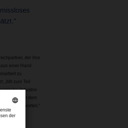
omissloses
ätzt.”
chpartner, der ihre
e aus einer Hand
enarbeit zu
: „Mit zum Teil
hemische Industrie
en Partner mit dem
Wettbewerbsvorteil.“