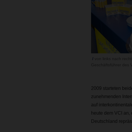
von links nach rech
Geschäftsführer des 
2009 starteten beid
zunehmenden Intern
auf interkontinent
heute dem VCI an, 
Deutschland repräse