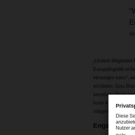
“
E
Mi
„Unsere Mitglieder
Europalogistik sich
versorgen kann“, w
schätzen. Gisa Blac
sensiblen Produkte
hohe Anforderungen 
nötigen Know-how zu
Engagement w