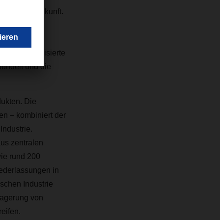
haftliche Zukunft.
e Industrie
cs,
ine spezialisierte
ündelt und die
ukten. Die
en – kombiniert der
Industrie.
us zentralen
ie rund 200
iederlassungen in
chen Industrie
Lagerung von
eifen
.