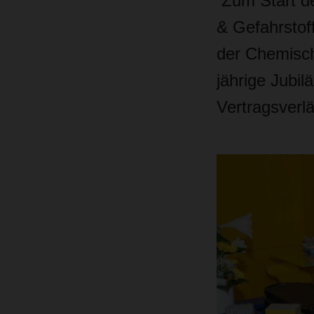
Zum Start de
& Gefahrstof
der Chemisch
jährige Jubil
Vertragsverl