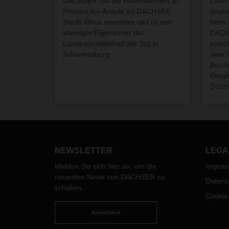
DACHSER hat die verbleibenden 30
Zum A
Prozent der Anteile an DACHSER
deuts
South Africa erworben und ist nun
beim 
alleiniger Eigentümer der
DACHS
Landesgesellschaft mit Sitz in
zwisc
Johannesburg.
zwei 
Beruf
Beruf
Studi
Fachr
und L
Wirts
Famil
Koope
NEWSLETTER
LEGA
Melden Sie sich hier an, um die
Impre
neuesten News von DACHSER zu
Datens
erhalten.
Cookie
Anmelden