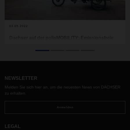
03.05.2022
Dachser auf der polisMOBILITY: Emissionsfreie
Logistik im urbanen Raum
Mit seinem Konzept der lokal emissionsfreien
Innenstadtbelieferung DACHSER Emission-Free Delivery
präsentiert sich der Logistikdienstleister vom 18. bis 21. Mai
auf der Messe polisMOBILITY in Köln. Die Veranstaltung
NEWSLETTER
bietet vielfältige Themen rund um die Zukunft von Mobilität
und urbanem Leben.
Melden Sie sich hier an, um die neuesten News von DACHSER
zu erhalten.
Anmelden
LEGAL