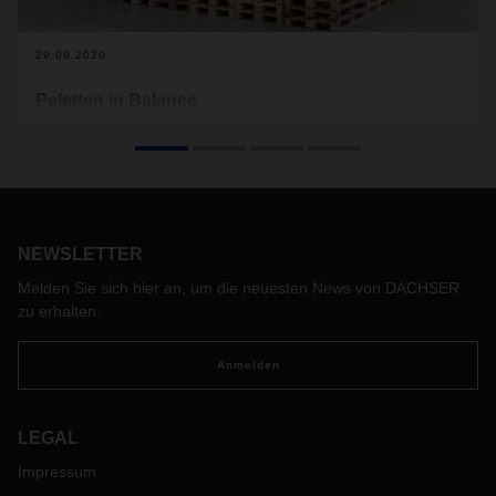
29.09.2020
Paletten in Balance
Sie spielen eine tragende Rolle im europaweiten Warenfluss:
die Euro-Paletten. Den Bedarf und die Verfügbarkeit von
Paletten europaweit auszugleichen, wird zu einer immer
komplexeren Herausforderung. Wie DACHSER damit
umgeht, erklärt Jens Müller, Head of Network Management
Organization
.
NEWSLETTER
Melden Sie sich hier an, um die neuesten News von DACHSER
zu erhalten.
Anmelden
LEGAL
Impressum