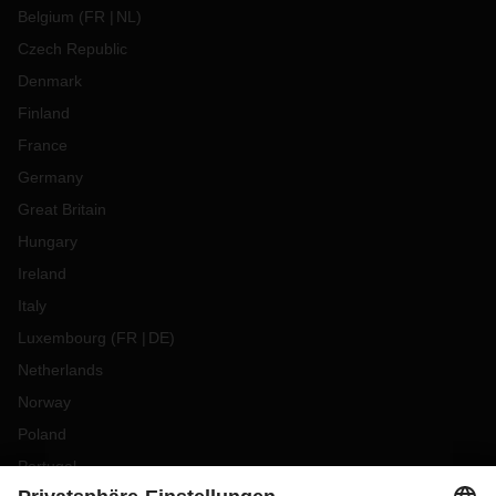
Belgium
(
FR
NL
)
Czech Republic
Denmark
Finland
France
Germany
Great Britain
Hungary
Ireland
Italy
Luxembourg
(
FR
DE
)
Netherlands
Norway
Poland
Portugal